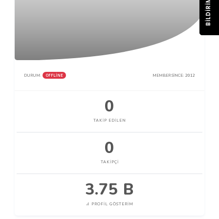
BILDIRIM
OFFLINE
DURUM:
MEMBER SINCE:
2012
0
TAKIP EDILEN
0
TAKIPÇI
3.75 B
PROFIL GÖSTERIM