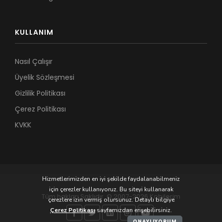
KULLANIM
Nasıl Çalışır
Üyelik Sözleşmesi
Gizlilik Politikası
Çerez Politikası
KVKK
Hizmetlerimizden en iyi şekilde faydalanabilmeniz
için çerezler kullanıyoruz. Bu siteyi kullanarak
Tüm hakları Saklıdır. © 2007-2026 Kobilerim
çerezlere izin vermiş olursunuz. Detaylı bilgiye
Çerez Politikası
sayfamızdan erişebilirsiniz.
ONAYLIYORUM