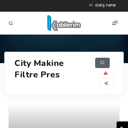
GIRIŞ YAPIN
FIRMALAR
City Makine
ÜRÜNLER
Filtre Pres
NASIL ÇALIŞIR?
YARDIM