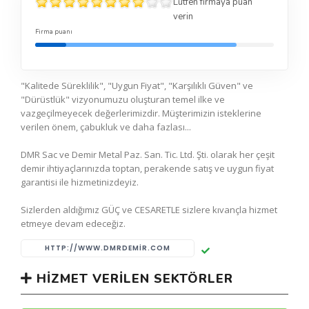
Lütfen firmaya puan
verin
Firma puanı
"Kalitede Süreklilik", "Uygun Fiyat", "Karşılıklı Güven" ve
"Dürüstlük" vizyonumuzu oluşturan temel ilke ve
vazgeçilmeyecek değerlerimizdir. Müşterimizin isteklerine
verilen önem, çabukluk ve daha fazlası...
DMR Sac ve Demir Metal Paz. San. Tic. Ltd. Şti. olarak her çeşit
demir ihtiyaçlarınızda toptan, perakende satış ve uygun fiyat
garantisi ile hizmetinizdeyiz.
Sizlerden aldığımız GÜÇ ve CESARETLE sizlere kıvançla hizmet
etmeye devam edeceğiz.
HTTP://WWW.DMRDEMIR.COM
HIZMET VERILEN SEKTÖRLER