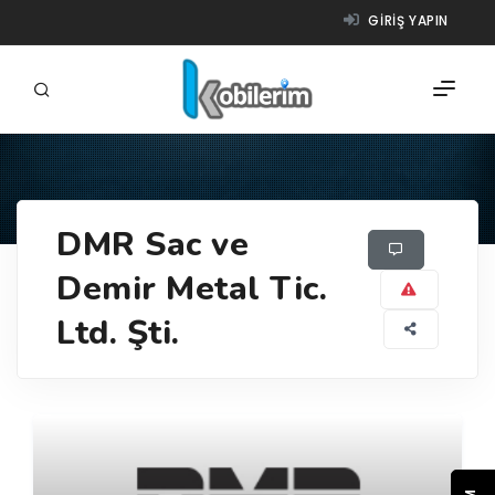
GIRIŞ YAPIN
FIRMALAR
DMR Sac ve
ÜRÜNLER
Demir Metal Tic.
NASIL ÇALIŞIR?
Ltd. Şti.
YARDIM