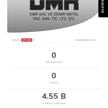
BILDIRIM
OFFLINE
DURUM:
MEMBER SINCE:
2012
0
TAKIP EDILEN
0
TAKIPÇI
4.55 B
PROFIL GÖSTERIM