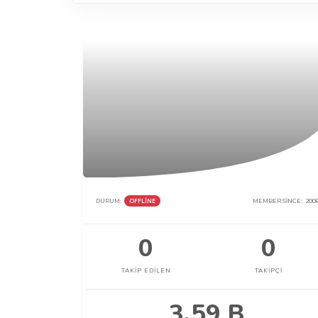
DURUM:
OFFLINE
MEMBER SINCE:
200
0
0
TAKIP EDILEN
TAKIPÇI
3.59 B