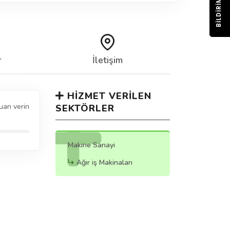
BILDIRIM
r
İletişim
HIZMET VERILEN
uan verin
SEKTÖRLER
Makine Sanayi
Ağır iş Makinaları