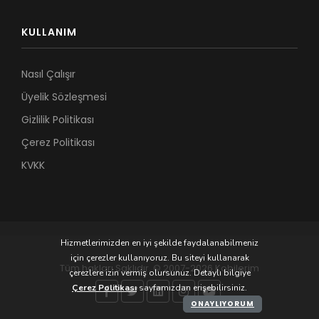
KULLANIM
Nasıl Çalışır
Üyelik Sözleşmesi
Gizlilik Politikası
Çerez Politikası
KVKK
Hizmetlerimizden en iyi şekilde faydalanabilmeniz
için çerezler kullanıyoruz. Bu siteyi kullanarak
Tüm hakları Saklıdır. © 2007-2026 Kobilerim
çerezlere izin vermiş olursunuz. Detaylı bilgiye
Çerez Politikası
sayfamızdan erişebilirsiniz.
ONAYLIYORUM