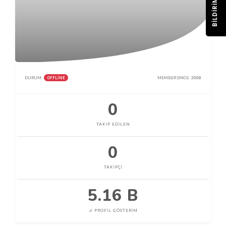
BILDIRIM
OFFLINE
DURUM:
MEMBER SINCE:
2008
0
TAKIP EDILEN
0
TAKIPÇI
5.16 B
PROFIL GÖSTERIM