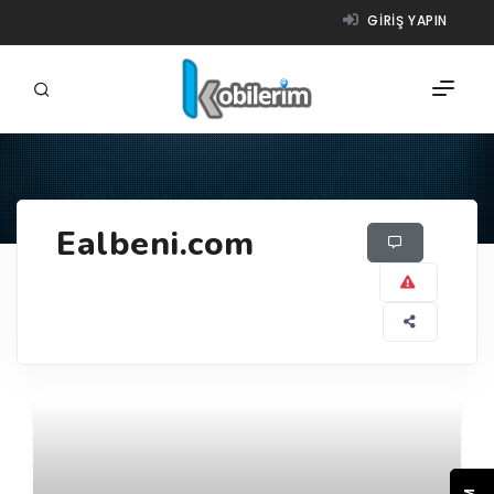
GIRIŞ YAPIN
FIRMALAR
Ealbeni.com
ÜRÜNLER
NASIL ÇALIŞIR?
YARDIM