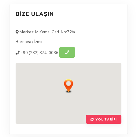
BIZE ULAŞIN
Merkez:
M.Kemal Cad. No:72/a
Bornova
/
İzmir
+90
(232) 374-0036
YOL TARIFI