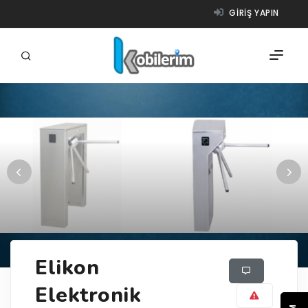
GIRIŞ YAPIN
FIRMALAR
ÜRÜNLER
NASIL ÇALIŞIR?
YARDIM
Elikon
Elektronik