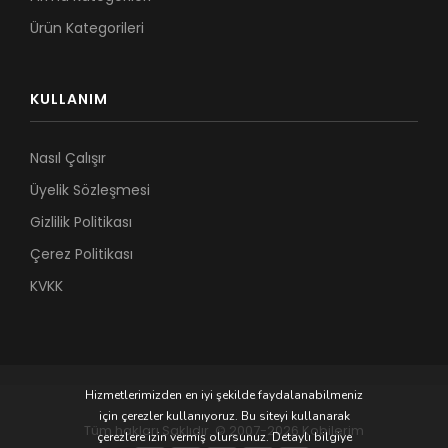
Ürün Kategorileri
KULLANIM
Nasıl Çalışır
Üyelik Sözleşmesi
Gizlilik Politikası
Çerez Politikası
KVKK
Hizmetlerimizden en iyi şekilde faydalanabilmeniz
için çerezler kullanıyoruz. Bu siteyi kullanarak
Tüm hakları Saklıdır. © 2007-2026 Kobilerim
çerezlere izin vermiş olursunuz. Detaylı bilgiye