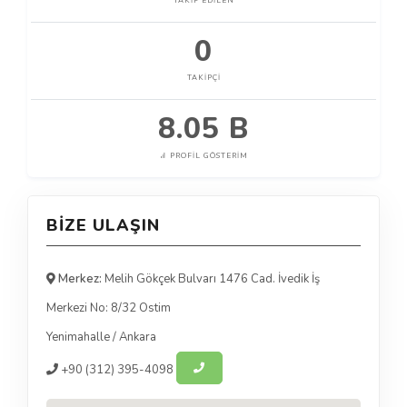
TAKIP EDILEN
0
TAKIPÇI
8.05 B
PROFIL GÖSTERIM
BIZE ULAŞIN
Merkez:
Melih Gökçek Bulvarı 1476 Cad. İvedik İş
Merkezi No: 8/32 Ostim
Yenimahalle
/
Ankara
+90
(312) 395-4098