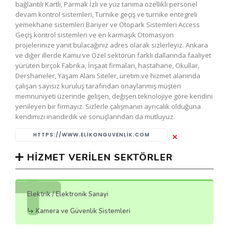
bağlantılı Kartlı, Parmak İzli ve yüz tanıma özellikli personel
devam kontrol sistemleri, Turnike geçiş ve turnike entegreli
yemekhane sistemleri Bariyer ve Otopark Sistemleri Access
Geçiş kontrol sistemleri ve en karmaşık Otomasyon
projelerinize yanıt bulacağınız adres olarak sizlerleyiz. Ankara
ve diğer illerde Kamu ve Özel sektörün farklı dallarında faaliyet
yürüten birçok Fabrika, İnşaat firmaları, hastahane, Okullar,
Dershaneler, Yaşam Alanı Siteler, üretim ve hizmet alanında
çalışan sayısız kuruluş tarafından onaylanmış müşteri
memnuniyeti üzerinde gelişen, değişen teknolojiye göre kendini
yenileyen bir firmayız. Sizlerle çalışmanın ayrıcalık olduğuna
kendimizi inandırdık ve sonuçlarından da mutluyuz.
HTTPS://WWW.ELIKONGUVENLIK.COM
HIZMET VERILEN SEKTÖRLER
Elektrik / Elektronik Sanayi
Kamera ve Güvenlik Sistemleri