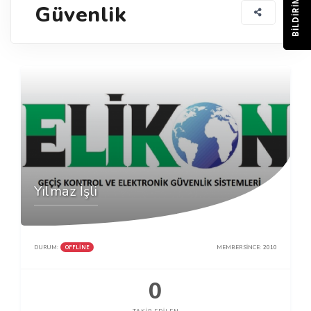
BILDIRIM
Güvenlik
Yılmaz İşli
OFFLINE
DURUM:
MEMBER SINCE:
2010
0