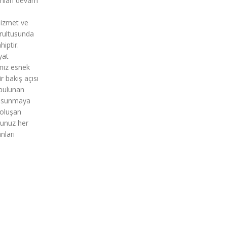
ımları devam
izmet ve
ğrultusunda
iptir.
yat
amız esnek
r bakış açısı
 bulunan
ün sunmaya
oluşan
unuz her
nları