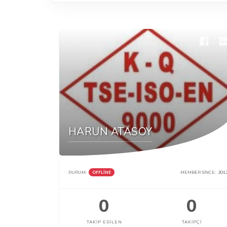
HARUN ATASOY
DURUM:
OFFLINE
MEMBER SINCE:
201
0
0
TAKIP EDILEN
TAKIPÇI