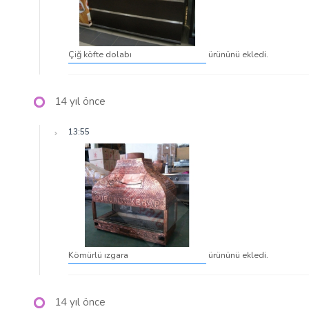
Çiğ köfte dolabı
ürününü ekledi.
14 yıl önce
13:55
Kömürlü ızgara
ürününü ekledi.
14 yıl önce