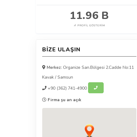
11.96 B
PROFIL GÖSTERIM
BIZE ULAŞIN
Merkez:
Organize San.Bölgesi 2.Cadde No:11
Kavak
/
Samsun
+90
(362) 741-4900
Firma şu an açık