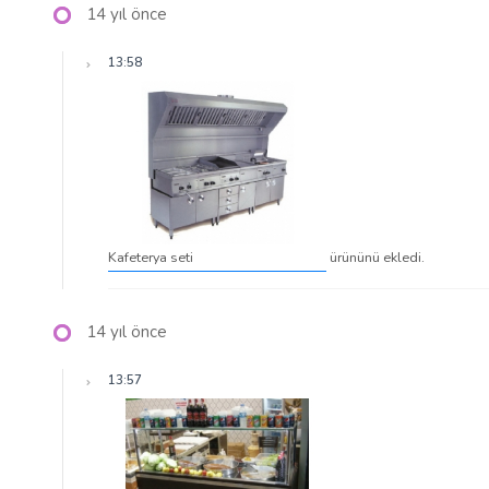
14 yıl önce
13:58
Kafeterya seti
ürününü ekledi.
14 yıl önce
13:57