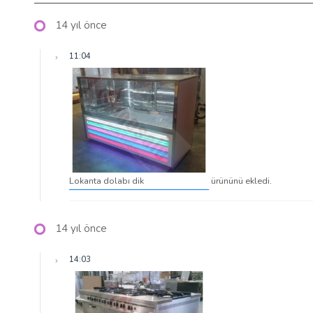
14 yıl önce
11:04
Lokanta dolabı dik
ürününü ekledi.
14 yıl önce
14:03