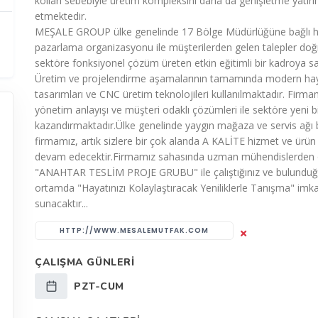
kolları sebebiyle üretim kompleksini daha da genişletme yatır
etmektedir.
MEŞALE GROUP ülke genelinde 17 Bölge Müdürlüğüne bağlı h
pazarlama organizasyonu ile müşterilerden gelen talepler do
sektöre fonksiyonel çözüm üreten etkin eğitimli bir kadroya sah
Üretim ve projelendirme aşamalarının tamamında modern ha
tasarımları ve CNC üretim teknolojileri kullanılmaktadır. Firm
yönetim anlayışı ve müşteri odaklı çözümleri ile sektöre yeni bi
kazandırmaktadır.Ülke genelinde yaygın mağaza ve servis ağı
firmamız, artık sizlere bir çok alanda A KALİTE hizmet ve ür
devam edecektir.Firmamız sahasında uzman mühendislerden 
"ANAHTAR TESLİM PROJE GRUBU" ile çalıştığınız ve bulunduğ
ortamda "Hayatınızı Kolaylaştıracak Yeniliklerle Tanışma" imka
sunacaktır...
HTTP://WWW.MESALEMUTFAK.COM
ÇALIŞMA GÜNLERI
PZT-CUM