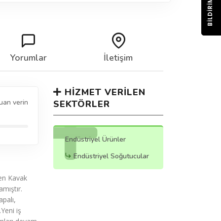
BILDIRIM
Yorumlar
İletişim
HIZMET VERILEN
uan verin
SEKTÖRLER
Endüstriyel Ürünler
Endüstriyel Soğutucular
ren Kavak
mıştır.
palı,
Yeni iş