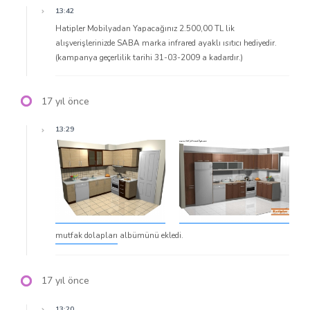
13:42
Hatipler Mobilyadan Yapacağınız 2.500,00 TL lik
alışverişlerinizde SABA marka infrared ayaklı ısıtıcı hediyedir.
(kampanya geçerlilik tarihi 31-03-2009 a kadardır.)
17 yıl önce
13:29
mutfak dolapları
albümünü ekledi.
17 yıl önce
13:20