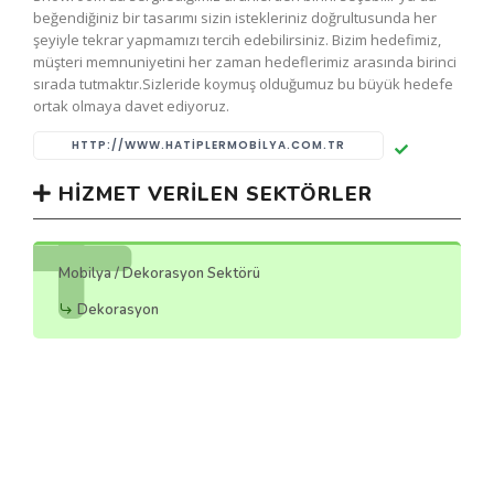
beğendiğiniz bir tasarımı sizin istekleriniz doğrultusunda her
şeyiyle tekrar yapmamızı tercih edebilirsiniz. Bizim hedefimiz,
müşteri memnuniyetini her zaman hedeflerimiz arasında birinci
sırada tutmaktır.Sizleride koymuş olduğumuz bu büyük hedefe
ortak olmaya davet ediyoruz.
HTTP://WWW.HATIPLERMOBILYA.COM.TR
HIZMET VERILEN SEKTÖRLER
Mobilya / Dekorasyon Sektörü
Dekorasyon