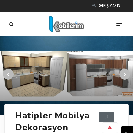
GIRIŞ YAPIN
FIRMALAR
ÜRÜNLER
NASIL ÇALIŞIR?
YARDIM
Hatipler Mobilya
Dekorasyon