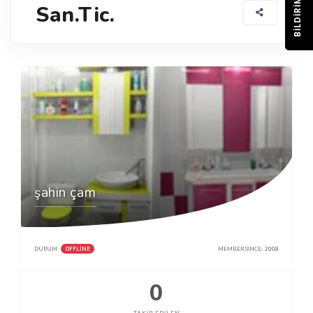
BILDIRIM
San.Tic.
şahin çam
OFFLINE
DURUM:
MEMBER SINCE:
2008
0