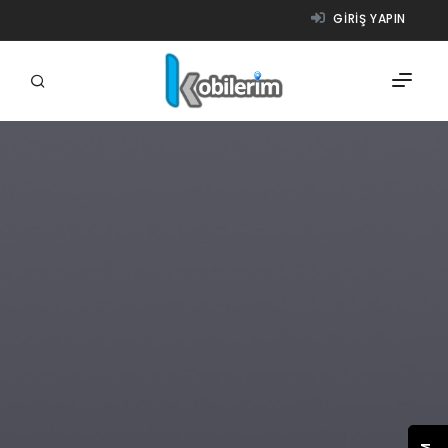
GIRIŞ YAPIN
FIRMALAR
ÜRÜNLER
NASIL ÇALIŞIR?
YARDIM