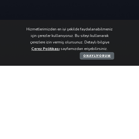
Hizmetlerimizden en iyi şekilde faydalanabilmeniz
için çerezler kullanıyoruz. Bu siteyi kullanarak
çerezlere izin vermiş olursunuz. Detaylı bilgiye
Çerez Politikası
sayfamızdan erişebilirsiniz.
ONAYLIYORUM
Kobilerim.com sitesinde firmalar tarafından
sunulan her türlü bilgi, materyal, resim ve