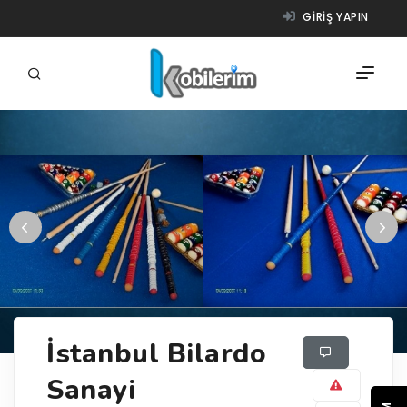
GIRIŞ YAPIN
FIRMALAR
ÜRÜNLER
NASIL ÇALIŞIR?
YARDIM
İstanbul Bilardo
Sanayi