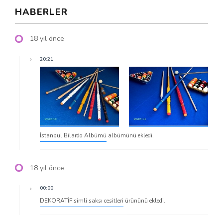
HABERLER
18 yıl önce
20:21
İstanbul Bilardo Albümü
albümünü ekledi.
18 yıl önce
00:00
DEKORATİF simli saksı cesitleri
ürününü ekledi.