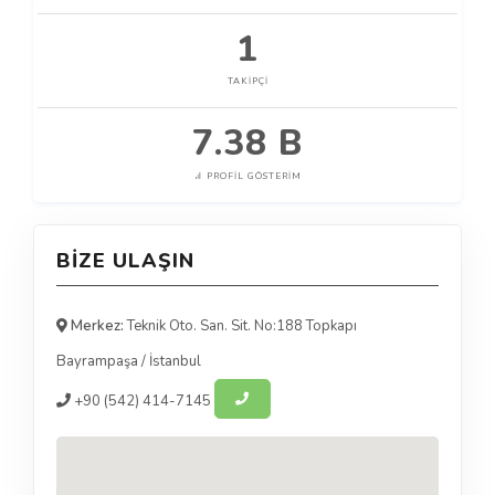
1
TAKIPÇI
7.38 B
PROFIL GÖSTERIM
BIZE ULAŞIN
Merkez:
Teknik Oto. San. Sit. No:188 Topkapı
Bayrampaşa
/
İstanbul
+90
(542) 414-7145