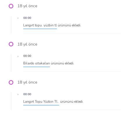
18 yıl önce
00:00
Langırt topu. yüzbin tl
ürününü ekledi.
18 yıl önce
00:00
Bilardo ıstakaları
ürününü ekledi.
18 yıl önce
00:00
Langirt Topu Yüzbin Tl..
ürününü ekledi.