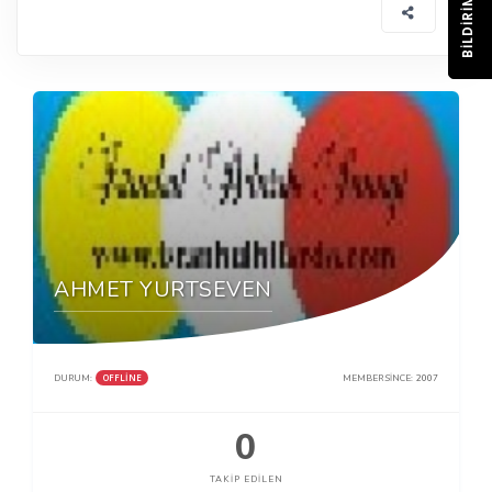
BILDIRIM
AHMET YURTSEVEN
OFFLINE
DURUM:
MEMBER SINCE:
2007
0
TAKIP EDILEN