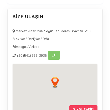
BIZE ULAŞIN
Merkez:
Altay Mah. Söğüt Cad. Adres Eryaman Sit. D
Blok No: 8D/AI(No: 8D/8)
Etimesgut
/
Ankara
+90
(541) 335-3935
YOL TARIFI