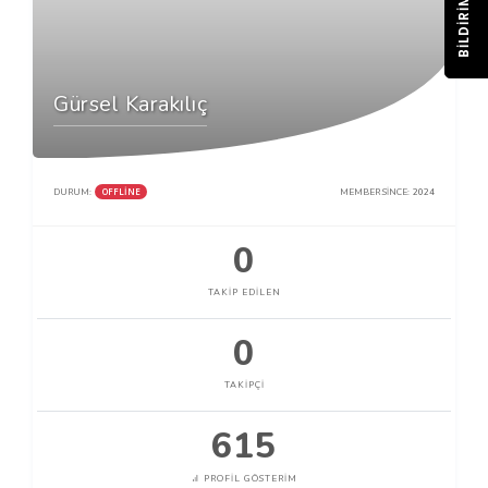
BILDIRIM
Gürsel Karakılıç
OFFLINE
DURUM:
MEMBER SINCE:
2024
0
TAKIP EDILEN
0
TAKIPÇI
615
PROFIL GÖSTERIM