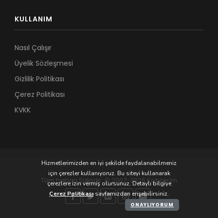
KULLANIM
Nasıl Çalışır
Üyelik Sözleşmesi
Gizlilik Politikası
Çerez Politikası
KVKK
Hizmetlerimizden en iyi şekilde faydalanabilmeniz
için çerezler kullanıyoruz. Bu siteyi kullanarak
Tüm hakları Saklıdır. © 2007-2026 Kobilerim
çerezlere izin vermiş olursunuz. Detaylı bilgiye
Çerez Politikası
sayfamızdan erişebilirsiniz.
ONAYLIYORUM