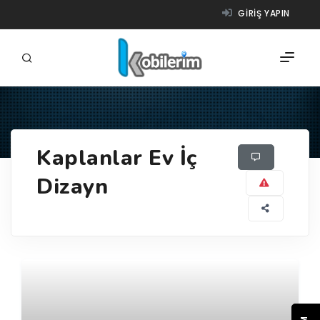
GIRIŞ YAPIN
FIRMALAR
Kaplanlar Ev İç
ÜRÜNLER
Dizayn
NASIL ÇALIŞIR?
YARDIM