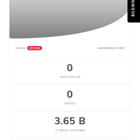
BILDIRIM
OFFLINE
DURUM:
MEMBER SINCE:
2007
0
TAKIP EDILEN
0
TAKIPÇI
3.65 B
PROFIL GÖSTERIM