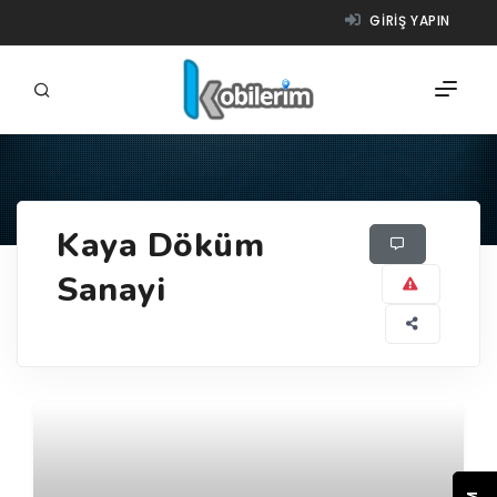
GIRIŞ YAPIN
FIRMALAR
Kaya Döküm
ÜRÜNLER
Sanayi
NASIL ÇALIŞIR?
YARDIM