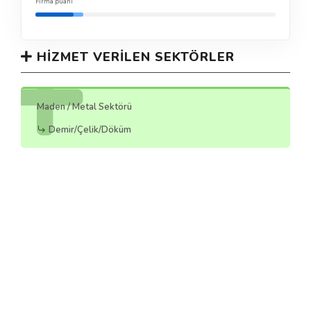
Firma puanı
HIZMET VERILEN SEKTÖRLER
Maden / Metal Sektörü
Demir/Çelik/Döküm