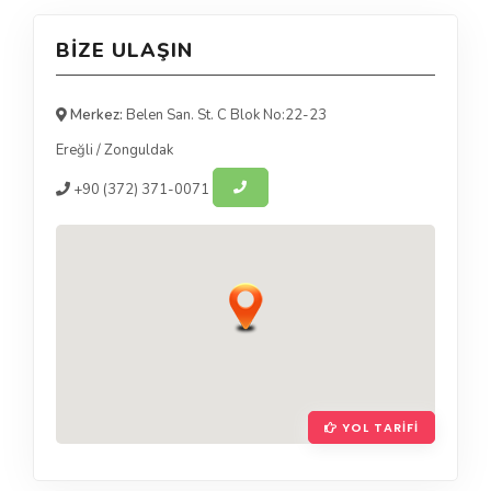
BIZE ULAŞIN
Merkez:
Belen San. St. C Blok No:22-23
Ereğli
/
Zonguldak
+90
(372) 371-0071
YOL TARIFI