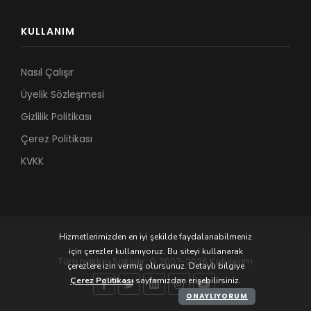
KULLANIM
Nasıl Çalışır
Üyelik Sözleşmesi
Gizlilik Politikası
Çerez Politikası
KVKK
Hizmetlerimizden en iyi şekilde faydalanabilmeniz
için çerezler kullanıyoruz. Bu siteyi kullanarak
Tüm hakları Saklıdır. © 2007-2026 Kobilerim
çerezlere izin vermiş olursunuz. Detaylı bilgiye
Çerez Politikası
sayfamızdan erişebilirsiniz.
ONAYLIYORUM