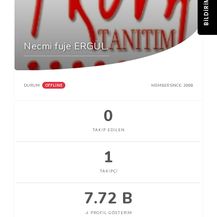
BILDIRIM
Necmi fuje ERGÜL.
OFFLINE
DURUM:
MEMBER SINCE:
2008
0
TAKIP EDILEN
1
TAKIPÇI
7.72 B
PROFIL GÖSTERIM