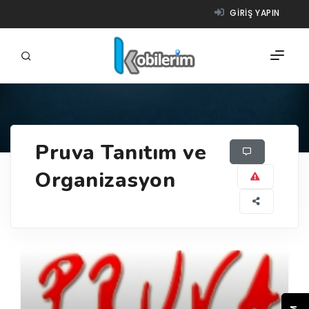
GIRIŞ YAPIN
FIRMALAR
Pruva Tanıtım ve
ÜRÜNLER
Organizasyon
NASIL ÇALIŞIR?
YARDIM