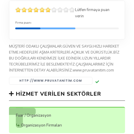
Lütfen firmaya puan
verin
Firma puanı
MÜŞTERİ ODAKLI ÇALIŞMALAR.GÜVEN VE SAYGI.HIZLI HAREKET
ETME.HEDEFLERİ AŞMA KRİTERLERİ.AÇIKLIK VE DÜRÜSTLÜK.BİZ
BU DOĞRULARI KENDİMİZE İLKE EDİNDİK.UZUN YILLARDIR
TECRÜBELERİMİZ İLE BESLEMEKTEYİZ.ÇALIŞMALARIMIZ İÇİN
İNTERNETTEN DETAY ALABİLİRSİNİZ.www.pruvatanitim.com
HTTP://WWW.PRUVATANITIM.COM
HIZMET VERILEN SEKTÖRLER
Fuar / Organizasyon
Organizasyon Firmaları