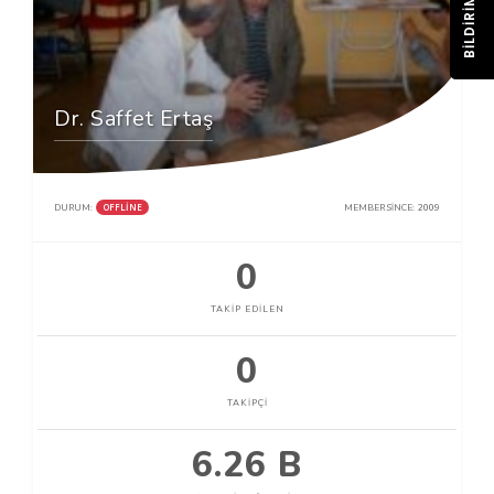
BILDIRIM
Dr. Saffet Ertaş
OFFLINE
DURUM:
MEMBER SINCE:
2009
0
TAKIP EDILEN
0
TAKIPÇI
6.26 B