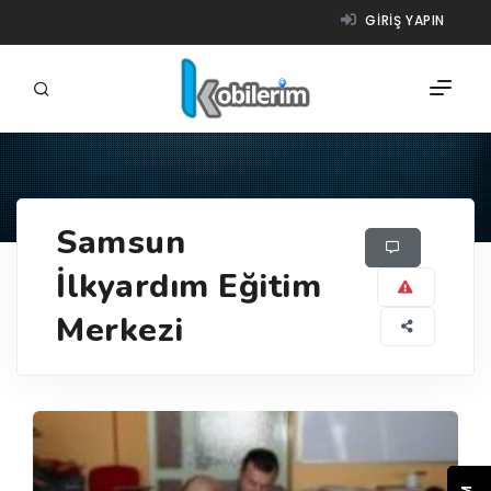
GIRIŞ YAPIN
FIRMALAR
Samsun
ÜRÜNLER
İlkyardım Eğitim
NASIL ÇALIŞIR?
Merkezi
YARDIM