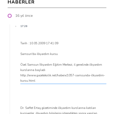
HABERLER
16 yıl önce
17:26
Tarih : 10.05.2009 17:41:09
Samsun'da ilkyardım kursu
Özel Samsun İlkyardım Eğitim Merkezi, il genelinde ilkyardım
kurslarına başladı
http://www.gazetekolik.net/haberx/1057-samsunda-ilkyardim-
kursu.html
Dr. Saffet Ertaş gözetiminde ilkyardım kurslarına katılan
kursiyerler, ilkyardım bilgilerini öğrendikten sonra yapılan