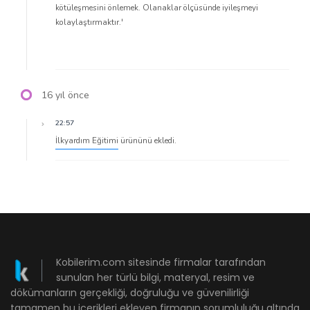
kötüleşmesini önlemek. Olanaklar ölçüsünde iyileşmeyi
kolaylaştırmaktır.'
16 yıl önce
22:57
İlkyardım Eğitimi
ürününü ekledi.
Kobilerim.com sitesinde firmalar tarafından
sunulan her türlü bilgi, materyal, resim ve
dökümanların gerçekliği, doğruluğu ve güvenilirliği
tamamen bu içerikleri ekleyen firmanın sorumluluğu altında