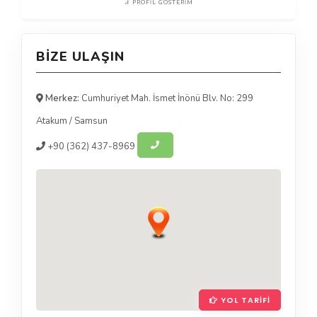
PROFIL GÖSTERIM
BIZE ULAŞIN
Merkez:
Cumhuriyet Mah. İsmet İnönü Blv. No: 299
Atakum
/
Samsun
+90
(362) 437-8969
YOL TARIFI