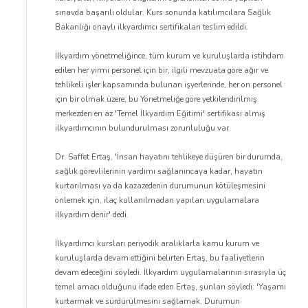
sınavda başarılı oldular. Kurs sonunda katılımcılara Sağlık
Bakanlığı onaylı ilkyardımcı sertifikaları teslim edildi.
İlkyardım yönetmeliğince, tüm kurum ve kuruluşlarda istihdam
edilen her yirmi personel için bir, ilgili mevzuata göre ağır ve
tehlikeli işler kapsamında bulunan işyerlerinde, her on personel
için bir olmak üzere, bu Yönetmeliğe göre yetkilendirilmiş
merkezden en az 'Temel İlkyardım Eğitimi' sertifikası almış
ilkyardımcının bulundurulması zorunluluğu var.
Dr. Saffet Ertaş, 'İnsan hayatını tehlikeye düşüren bir durumda,
sağlık görevlilerinin yardımı sağlanıncaya kadar, hayatın
kurtarılması ya da kazazedenin durumunun kötüleşmesini
önlemek için, ilaç kullanılmadan yapılan uygulamalara
ilkyardım denir' dedi.
İlkyardımcı kursları periyodik aralıklarla kamu kurum ve
kuruluşlarda devam ettiğini belirten Ertaş, bu faaliyetlerin
devam edeceğini söyledi. İlkyardım uygulamalarının sırasıyla üç
temel amacı olduğunu ifade eden Ertaş, şunları söyledi: 'Yaşamı
kurtarmak ve sürdürülmesini sağlamak. Durumun