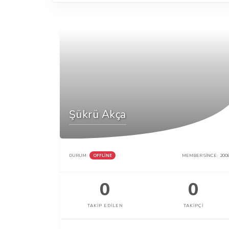
Şükrü Akça
DURUM:
OFFLINE
MEMBER SINCE:
200
0
0
TAKIP EDILEN
TAKIPÇI