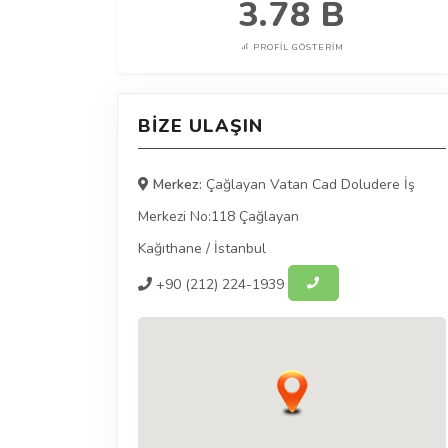
3.78 B
PROFIL GÖSTERIM
BIZE ULAŞIN
Merkez:
Çağlayan Vatan Cad Doludere İş
Merkezi No:118 Çağlayan
Kağıthane
/
İstanbul
+90
(212) 224-1939