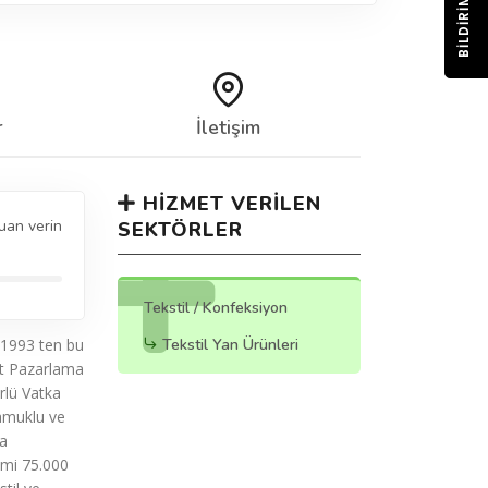
BILDIRIM
r
İletişim
HIZMET VERILEN
uan verin
SEKTÖRLER
Tekstil / Konfeksiyon
 1993 ten bu
Tekstil Yan Ürünleri
lat Pazarlama
rlü Vatka
Pamuklu ve
ka
imi 75.000