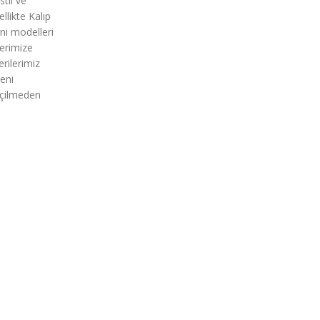
til ve
llikte Kalıp
ni modelleri
lerimize
rilerimiz
eni
eçilmeden