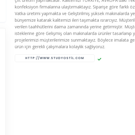
çift üretim yapmaktadır. Kalitemizi TÜRKİYE, AVRUPA'daki Teks
konfeksiyon firmalarına ulaştırmaktayız. Siparişe göre farklı öze
Vatka üretimi yapmakta ve Geliştirilmiş yüksek makinalarda ye
bünyemize katarak kalitemizi ileri taşımakta ısrarcıyız. Müşteri
verilen taahhütlerini daima zamanında yerine getirmiştir. Müşte
isteklerine göre Gelişmiş olan makinalarda ürünler tasarlanıp y
projelerimizi müşterilerimize sunmaktayız. Böylece imalata g
ürün için gerekli çalışmalara kolaylık sağlıyoruz.
HTTP://WWW.STUDYOSTIL.COM