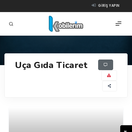
GIRIŞ YAPIN
FIRMALAR
Uça Gıda Ticaret
ÜRÜNLER
NASIL ÇALIŞIR?
YARDIM