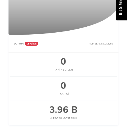
BILDIRIM
OFFLINE
DURUM:
MEMBER SINCE:
2009
0
TAKIP EDILEN
0
TAKIPÇI
3.96 B
PROFIL GÖSTERIM