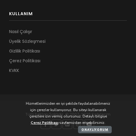
KULLANIM
Nasıl Çalışır
Üyelik Sözleşmesi
Gizlilik Politikası
Çerez Politikası
KVKK
Hizmetlerimizden en iyi şekilde faydalanabilmeniz
için çerezler kullanıyoruz. Bu siteyi kullanarak
Tüm hakları Saklıdır. © 2007-2026 Kobilerim
çerezlere izin vermiş olursunuz. Detaylı bilgiye
Çerez Politikası
sayfamızdan erişebilirsiniz.
ONAYLIYORUM