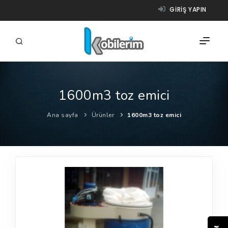
GIRIŞ YAPIN
1600m3 toz emici
FIRMALAR
Ana sayfa
Ürünler
1600m3 toz emici
ÜRÜNLER
NASIL ÇALIŞIR?
YARDIM