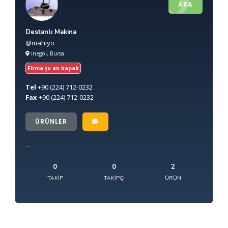
ARA
Destanlı Makina
@mahiyo
inegöl, Bursa
Firma şu an kapalı
Tel
+90
(224) 712-0232
Fax
+90
(224) 712-0232
ÜRÜNLER
...
0
0
2
TAKIP
TAKIPÇI
ÜRÜN