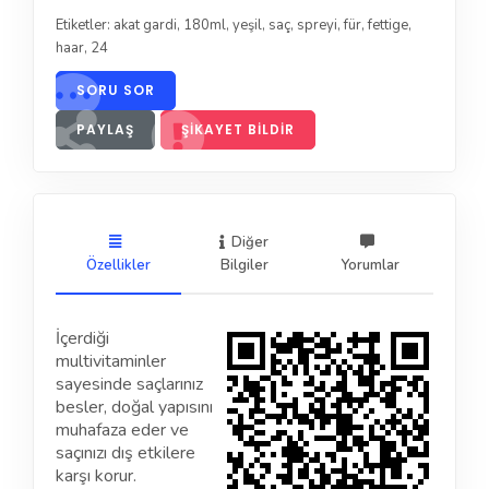
Etiketler:
akat gardi
,
180ml
,
yeşil
,
saç
,
spreyi
,
für
,
fettige
,
haar
,
24
SORU SOR
PAYLAŞ
ŞIKAYET BILDIR
Diğer
Özellikler
Bilgiler
Yorumlar
İçerdiği
multivitaminler
sayesinde saçlarınız
besler, doğal yapısını
muhafaza eder ve
saçınızı dış etkilere
karşı korur.