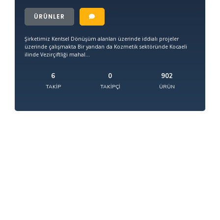
ÜRÜNLER
Şirketimiz Kentsel Dönüşüm alanları üzerinde iddialı projeler
üzerinde çalışmakta Bir yandan da Kozmetik sektöründe Kocaeli
ilinde Vezirçiftliği mahal...
6
0
902
TAKIP
TAKIPÇI
ÜRÜN