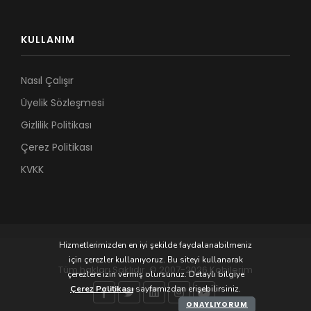
KULLANIM
Nasıl Çalışır
Üyelik Sözleşmesi
Gizlilik Politikası
Çerez Politikası
KVKK
Hizmetlerimizden en iyi şekilde faydalanabilmeniz
için çerezler kullanıyoruz. Bu siteyi kullanarak
Tüm hakları Saklıdır. © 2007-2026 Kobilerim
çerezlere izin vermiş olursunuz. Detaylı bilgiye
Çerez Politikası
sayfamızdan erişebilirsiniz.
ONAYLIYORUM