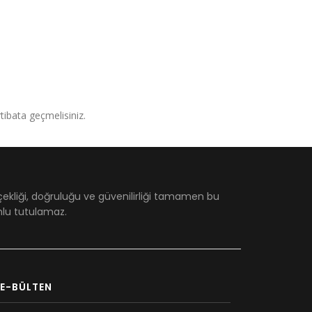
irtibata geçmelisiniz.
çekliği, doğruluğu ve güvenilirliği tamamen bu
umlu tutulamaz.
E-BÜLTEN