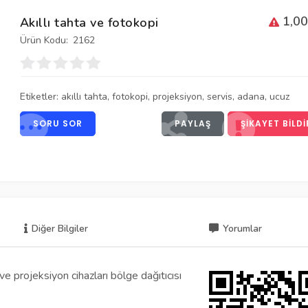
1,00
Akıllı tahta ve fotokopi
Ürün Kodu:
2162
Etiketler:
akıllı tahta
,
fotokopi
,
projeksiyon
,
servis
,
adana
,
ucuz
SORU SOR
PAYLAŞ
ŞIKAYET BILDI
Diğer Bilgiler
Yorumlar
ve projeksiyon cihazları bölge dağıtıcısı