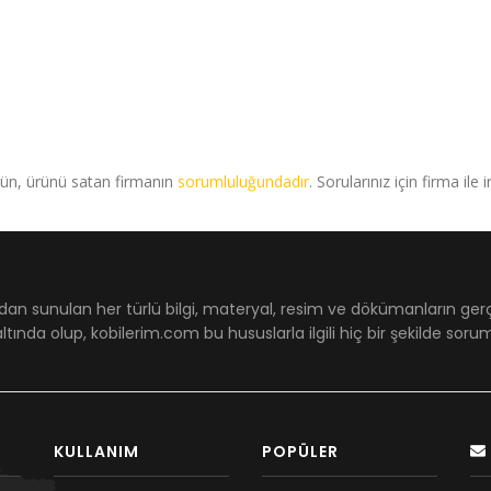
rün, ürünü satan firmanın
sorumluluğundadır
. Sorularınız için firma ile 
dan sunulan her türlü bilgi, materyal, resim ve dökümanların ger
ltında olup, kobilerim.com bu hususlarla ilgili hiç bir şekilde sor
KULLANIM
POPÜLER