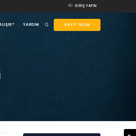
GIRIŞ YAPIN
ALIŞIR?
YARDIM
KAYIT OLUN
i