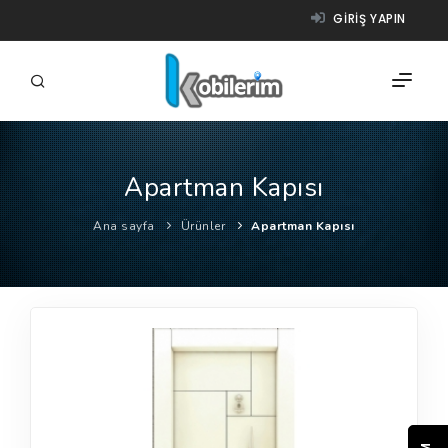
GIRIŞ YAPIN
Apartman Kapısı
FIRMALAR
Ana sayfa
Ürünler
Apartman Kapısı
ÜRÜNLER
NASIL ÇALIŞIR?
YARDIM