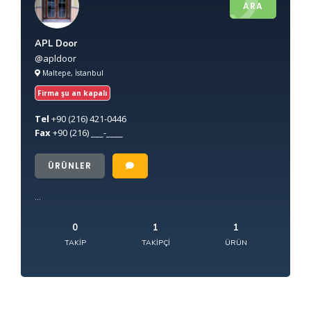
ARA
APL Door
@apldoor
Maltepe, İstanbul
Firma şu an kapalı
Tel
+90
(216) 421-0446
Fax
+90
(216) ___-____
ÜRÜNLER
...
0
1
1
TAKIP
TAKIPÇI
ÜRÜN