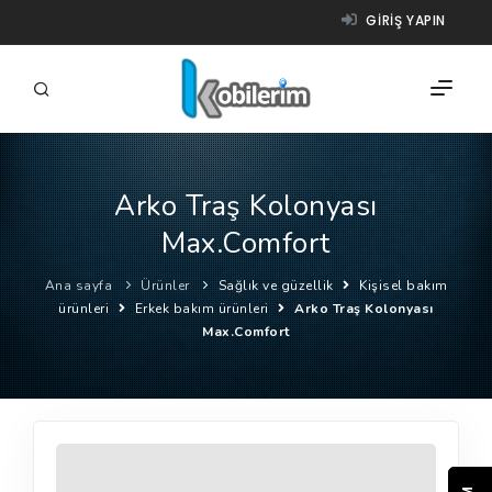
GIRIŞ YAPIN
Arko Traş Kolonyası
FIRMALAR
Max.Comfort
ÜRÜNLER
Ana sayfa
Ürünler
Sağlık ve güzellik
Kişisel bakım
NASIL ÇALIŞIR?
ürünleri
Erkek bakım ürünleri
Arko Traş Kolonyası
Max.Comfort
YARDIM