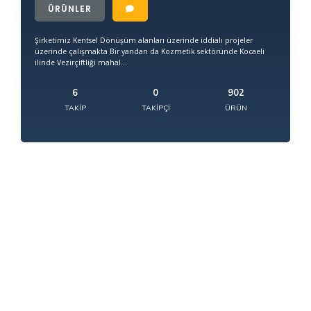
ÜRÜNLER
Şirketimiz Kentsel Dönüşüm alanları üzerinde iddialı projeler
üzerinde çalışmakta Bir yandan da Kozmetik sektöründe Kocaeli
ilinde Vezirçiftliği mahal...
6
0
902
TAKIP
TAKIPÇI
ÜRÜN