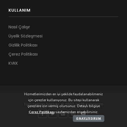
KULLANIM
Nasıl Çalışır
Üyelik Sözleşmesi
Gizlilik Politikası
Çerez Politikası
KVKK
Hizmetlerimizden en iyi şekilde faydalanabilmeniz
için çerezler kullanıyoruz. Bu siteyi kullanarak
Tüm hakları Saklıdır. © 2007-2026 Kobilerim
çerezlere izin vermiş olursunuz. Detaylı bilgiye
Çerez Politikası
sayfamızdan erişebilirsiniz.
ONAYLIYORUM