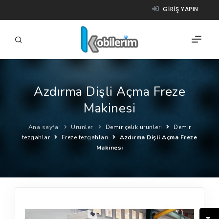
GIRIŞ YAPIN
Azdırma Dişli Açma Freze
FIRMALAR
Makinesi
ÜRÜNLER
Ana sayfa
Ürünler
Demir çelik ürünleri
Demir
NASIL ÇALIŞIR?
tezgahlar
Freze tezgahları
Azdırma Dişli Açma Freze
Makinesi
YARDIM