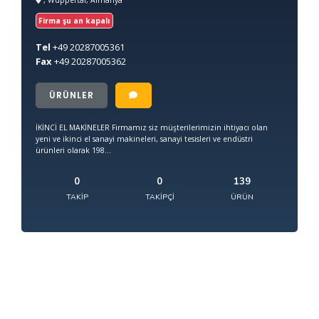
Firma şu an kapalı
Tel
+49
20287005361
Fax
+49
20287005362
ÜRÜNLER
İKİNCİ EL MAKİNELER Firmamız siz müşterilerimizin ihtiyacı olan
yeni ve ikinci el sanayi makineleri, sanayi tesisleri ve endüstri
ürünleri olarak 198...
0
0
139
TAKIP
TAKIPÇI
ÜRÜN