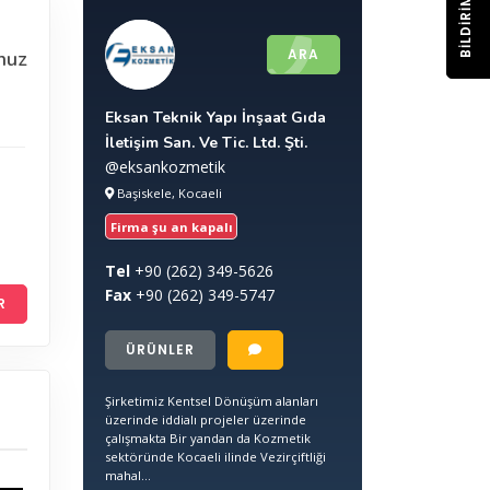
BILDIRIM
ARA
nuz
Eksan Teknik Yapı İnşaat Gıda
İletişim San. Ve Tic. Ltd. Şti.
@eksankozmetik
Başiskele, Kocaeli
Firma şu an kapalı
Tel
+90
(262) 349-5626
Fax
+90
(262) 349-5747
R
ÜRÜNLER
Şirketimiz Kentsel Dönüşüm alanları
üzerinde iddialı projeler üzerinde
çalışmakta Bir yandan da Kozmetik
sektöründe Kocaeli ilinde Vezirçiftliği
mahal...