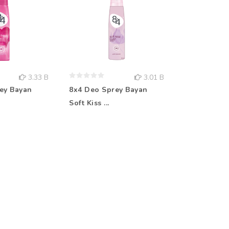
3.33 B
3.01 B
ey Bayan
8x4 Deo Sprey Bayan
Nivea Deo B
Soft Kiss ...
Beauty...