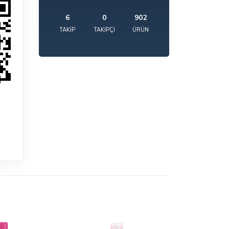
6
0
902
TAKIP
TAKIPÇI
ÜRÜN