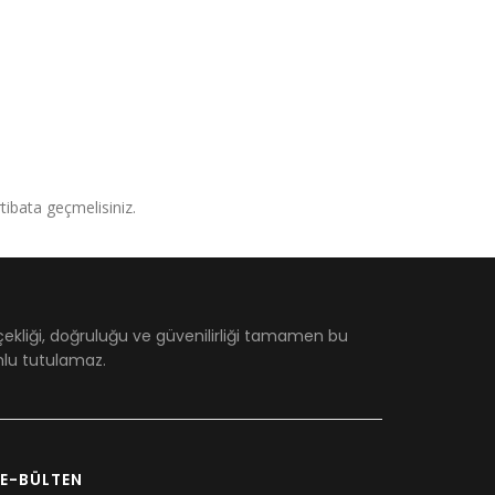
irtibata geçmelisiniz.
çekliği, doğruluğu ve güvenilirliği tamamen bu
umlu tutulamaz.
E-BÜLTEN