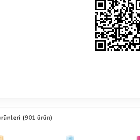
rünleri (
901 ürün
)