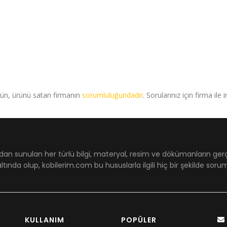
rün, ürünü satan firmanın
sorumluluğundadır
. Sorularınız için firma ile 
dan sunulan her türlü bilgi, materyal, resim ve dökümanların ger
ltında olup, kobilerim.com bu hususlarla ilgili hiç bir şekilde sor
KULLANIM
POPÜLER