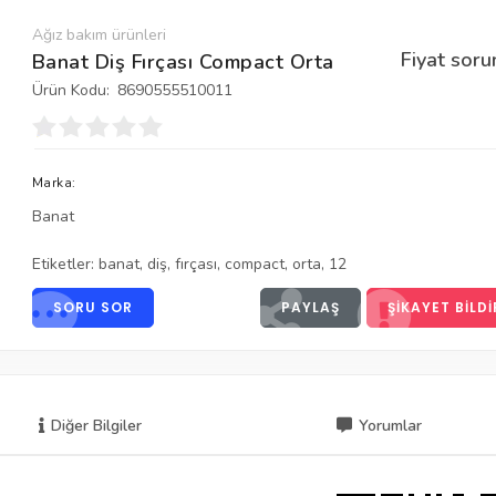
Ağız bakım ürünleri
Fiyat soru
Banat Diş Fırçası Compact Orta
Ürün Kodu:
8690555510011
Marka:
Banat
Etiketler:
banat
,
diş
,
fırçası
,
compact
,
orta
,
12
SORU SOR
PAYLAŞ
ŞIKAYET BILDI
Diğer Bilgiler
Yorumlar