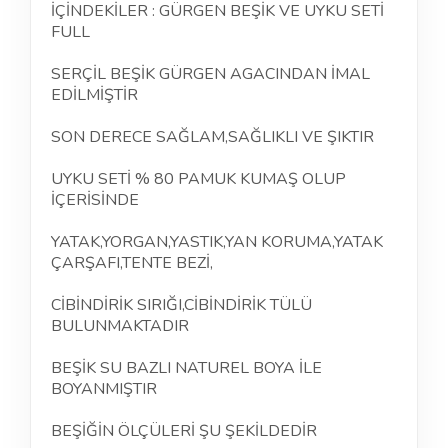
İÇİNDEKİLER : GÜRGEN BEŞİK VE UYKU SETİ
FULL
SERÇİL BEŞİK GÜRGEN AGACINDAN İMAL
EDİLMİŞTİR
SON DERECE SAĞLAM,SAĞLIKLI VE ŞIKTIR
UYKU SETİ % 80 PAMUK KUMAŞ OLUP
İÇERİSİNDE
YATAK,YORGAN,YASTIK,YAN KORUMA,YATAK
ÇARŞAFI,TENTE BEZİ,
CİBİNDİRİK SIRIĞI,CİBİNDİRİK TÜLÜ
BULUNMAKTADIR
BEŞİK SU BAZLI NATUREL BOYA İLE
BOYANMIŞTIR
BEŞİĞİN ÖLÇÜLERİ ŞU ŞEKİLDEDİR