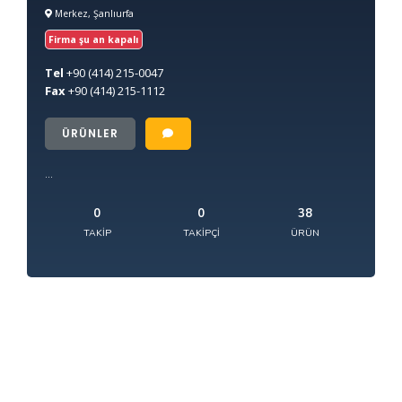
Merkez, Şanlıurfa
Firma şu an kapalı
Tel
+90
(414) 215-0047
Fax
+90
(414) 215-1112
ÜRÜNLER
...
0
0
38
TAKIP
TAKIPÇI
ÜRÜN