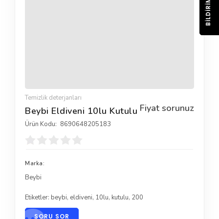
BILDIRIM
Temizlik deterjanları
Fiyat sorunuz
Beybi Eldiveni 10lu Kutulu
Ürün Kodu:
8690648205183
Marka:
Beybi
Etiketler:
beybi
,
eldiveni
,
10lu
,
kutulu
,
200
SORU SOR