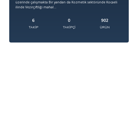
üzerinde çalışmakta Bir yandan da Kozmetik sektöründe Kocaeli
ilinde Vezirçiftliği mahal...
6
0
902
TAKIP
TAKIPÇI
ÜRÜN