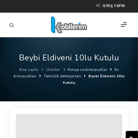
GIRIŞ YAPIN
Beybi Eldiveni 10lu Kutulu
FIRMALAR
Ana sayfa
Ürünler
Kimya ve kimyasallar
Ev
ÜRÜNLER
kimyasalları
Temizlik deterjanları
Beybi Eldiveni 10lu
Kutulu
NASIL ÇALIŞIR?
YARDIM