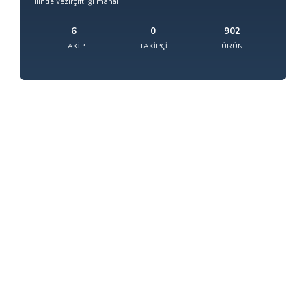
ilinde Vezirçiftliği mahal...
6
0
902
TAKIP
TAKIPÇI
ÜRÜN