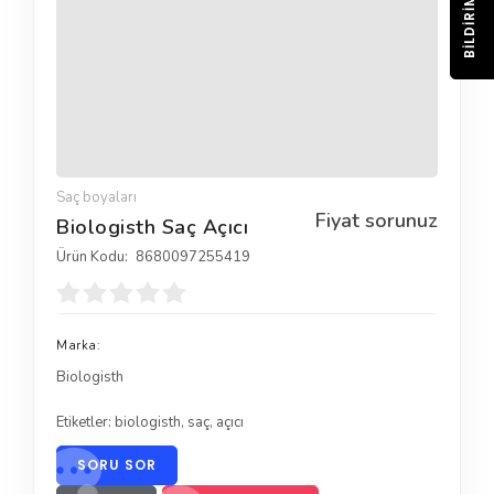
BILDIRIM
Saç boyaları
Fiyat sorunuz
Biologisth Saç Açıcı
Ürün Kodu:
8680097255419
Marka:
Biologisth
Etiketler:
biologisth
,
saç
,
açıcı
SORU SOR