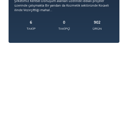
Şirketimiz Kentsel Dönüşüm alanları üzerinde iddialı projeler
üzerinde çalışmakta Bir yandan da Kozmetik sektöründe Kocaeli
ilinde Vezirçiftliği mahal...
6
0
902
TAKIP
TAKIPÇI
ÜRÜN