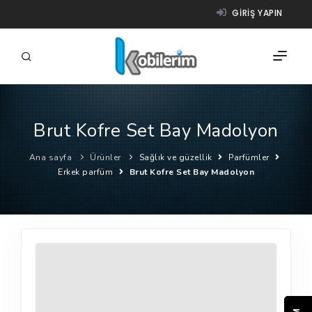
GIRIŞ YAPIN
Brut Kofre Set Bay Madolyon
FIRMALAR
Ana sayfa
Ürünler
Sağlık ve güzellik
Parfümler
ÜRÜNLER
Erkek parfüm
Brut Kofre Set Bay Madolyon
NASIL ÇALIŞIR?
YARDIM