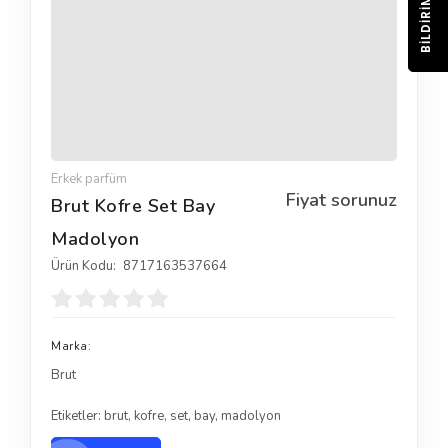
BILDIRIM
Erkek parfüm
Fiyat sorunuz
Brut Kofre Set Bay
Madolyon
Ürün Kodu:
8717163537664
Marka:
Brut
Etiketler:
brut
,
kofre
,
set
,
bay
,
madolyon