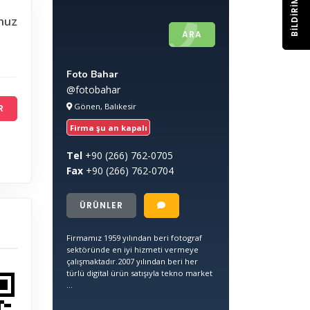
BILDIRIM
nuz
ARA
Foto Bahar
@fotobahar
Gönen, Balıkesir
R
Firma şu an kapalı
Tel
+90
(266) 762-0705
Fax
+90
(266) 762-0704
ÜRÜNLER
Firmamız 1959 yılından beri fotograf
sektöründe en iyi hizmeti vermeye
çalışmaktadır.2007 yılından beri her
türlü digital ürün satışıyla tekno market
...