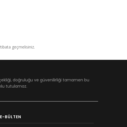
irtibata geçmelisiniz.
çekliği, doğruluğu ve güvenilirliği tamamen bu
umlu tutulamaz.
E-BÜLTEN