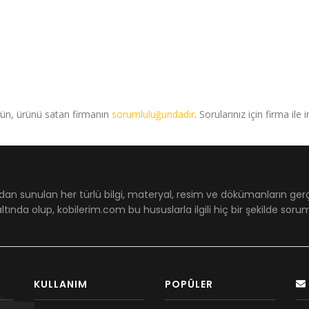
rün, ürünü satan firmanın
sorumluluğundadır
. Sorularınız için firma ile 
dan sunulan her türlü bilgi, materyal, resim ve dökümanların ger
ltında olup, kobilerim.com bu hususlarla ilgili hiç bir şekilde sor
KULLANIM
POPÜLER