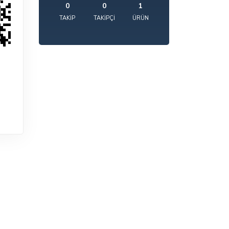
0
0
1
TAKIP
TAKIPÇI
ÜRÜN