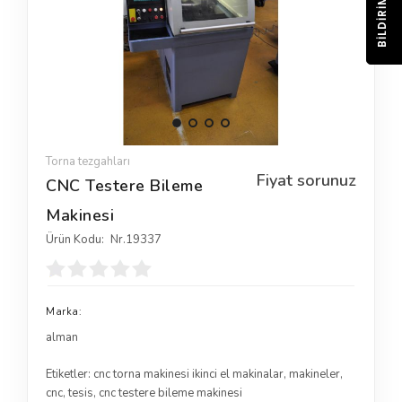
BILDIRIM
Torna tezgahları
Fiyat sorunuz
CNC Testere Bileme
Makinesi
Ürün Kodu:
Nr.19337
Marka:
alman
Etiketler:
cnc torna makinesi ikinci el makinalar
,
makineler
,
cnc
,
tesis
,
cnc testere bileme makinesi