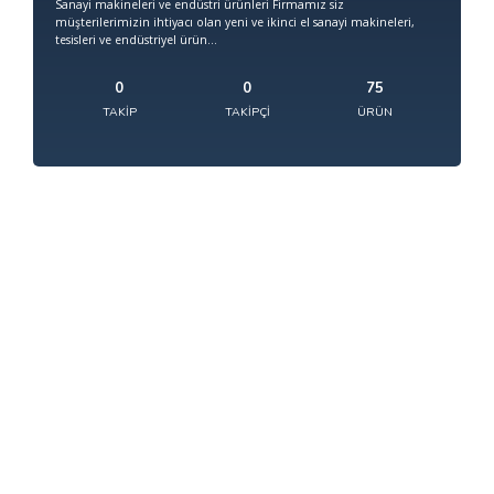
Sanayi makineleri ve endüstri ürünleri Firmamız siz
müşterilerimizin ihtiyacı olan yeni ve ikinci el sanayi makineleri,
tesisleri ve endüstriyel ürün...
0
0
75
TAKIP
TAKIPÇI
ÜRÜN