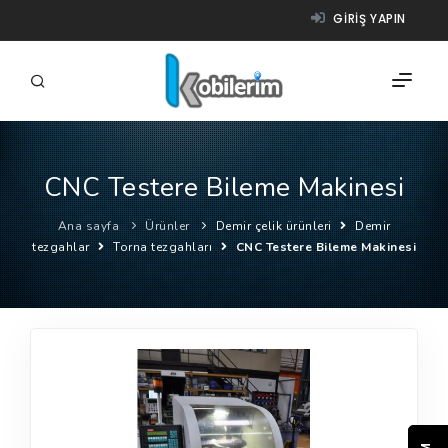
GIRIŞ YAPIN
CNC Testere Bileme Makinesi
FIRMALAR
Ana sayfa
Ürünler
Demir çelik ürünleri
Demir
ÜRÜNLER
tezgahlar
Torna tezgahları
CNC Testere Bileme Makinesi
NASIL ÇALIŞIR?
YARDIM