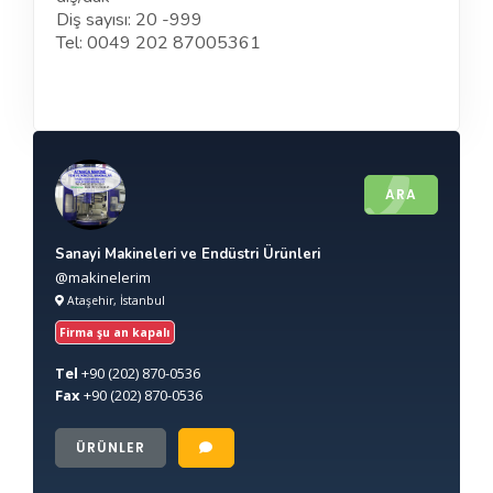
Diş sayısı: 20 -999
Tel: 0049 202 87005361
ARA
Sanayi Makineleri ve Endüstri Ürünleri
@makinelerim
Ataşehir, İstanbul
Firma şu an kapalı
Tel
+90
(202) 870-0536
Fax
+90
(202) 870-0536
ÜRÜNLER