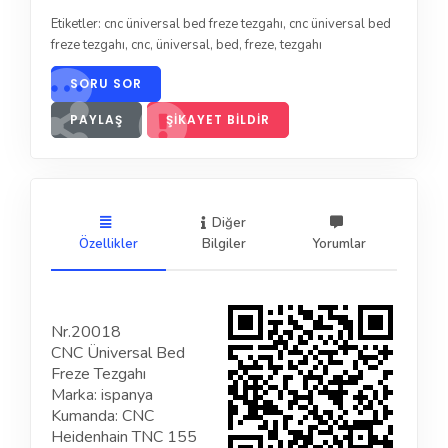
Etiketler:
cnc üniversal bed freze tezgahı
,
cnc üniversal bed
freze tezgahı
,
cnc
,
üniversal
,
bed
,
freze
,
tezgahı
SORU SOR
PAYLAŞ
ŞIKAYET BILDIR
Diğer
Özellikler
Bilgiler
Yorumlar
Nr.20018
CNC Üniversal Bed
Freze Tezgahı
Marka: ispanya
Kumanda: CNC
Heidenhain TNC 155