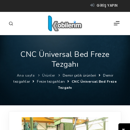
GIRIŞ YAPIN
CNC Üniversal Bed Freze
FIRMALAR
Tezgahı
ÜRÜNLER
Ana sayfa
Ürünler
Demir çelik ürünleri
Demir
NASIL ÇALIŞIR?
tezgahlar
Freze tezgahları
CNC Üniversal Bed Freze
Tezgahı
YARDIM