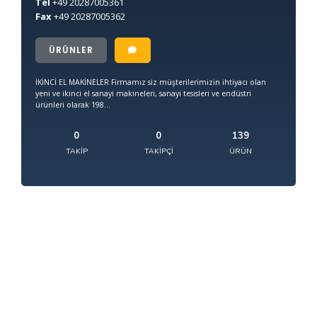
Tel
+49
20287005361
Fax
+49
20287005362
ÜRÜNLER
İKİNCİ EL MAKİNELER Firmamız siz müşterilerimizin ihtiyacı olan
yeni ve ikinci el sanayi makineleri, sanayi tesisleri ve endüstri
ürünleri olarak 198...
0
0
139
TAKIP
TAKIPÇI
ÜRÜN