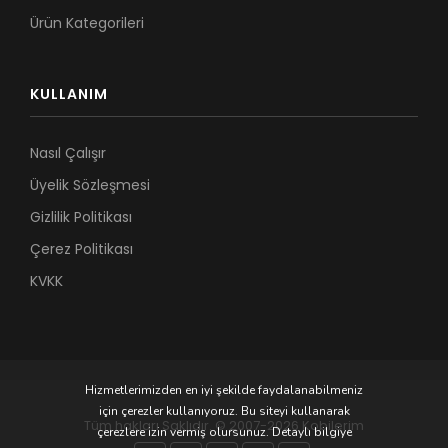
Ürün Kategorileri
KULLANIM
Nasıl Çalışır
Üyelik Sözleşmesi
Gizlilik Politikası
Çerez Politikası
KVKK
Hizmetlerimizden en iyi şekilde faydalanabilmeniz
için çerezler kullanıyoruz. Bu siteyi kullanarak
Tüm hakları Saklıdır. © 2007-2026 Kobilerim
çerezlere izin vermiş olursunuz. Detaylı bilgiye