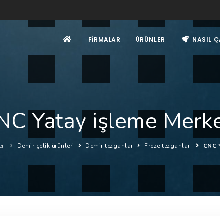
FIRMALAR
ÜRÜNLER
NASIL Ç
NC Yatay işleme Merke
er
Demir çelik ürünleri
Demir tezgahlar
Freze tezgahları
CNC Y