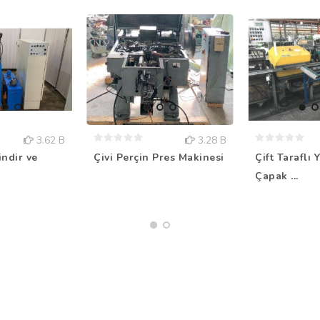
3.62 B
3.28 B
Çift Taraflı 
indir ve
Çivi Perçin Pres Makinesi
Çapak ...