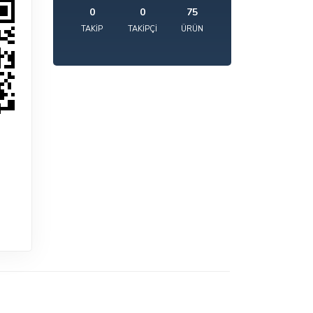
0
0
75
TAKIP
TAKIPÇI
ÜRÜN