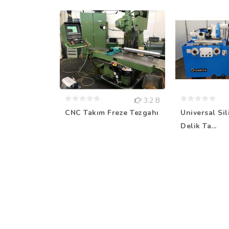
3.2 B
CNC Takım Freze Tezgahı
Universal Sil
Delik Ta...