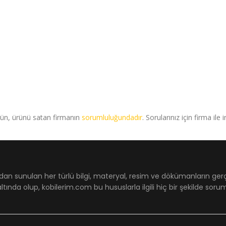
rün, ürünü satan firmanın
sorumluluğundadır
. Sorularınız için firma ile 
dan sunulan her türlü bilgi, materyal, resim ve dökümanların ger
ltında olup, kobilerim.com bu hususlarla ilgili hiç bir şekilde sor