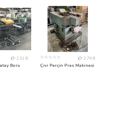
2.51 B
2.79 B
Yatay Boru
6x Eksenli 
Çivi Perçin Pres Makinesi
Robot