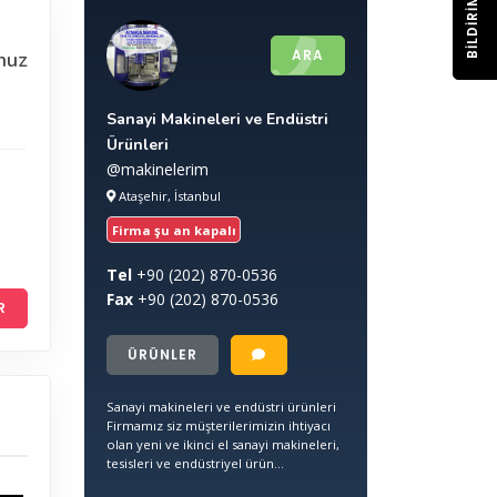
BILDIRIM
ARA
nuz
Sanayi Makineleri ve Endüstri
Ürünleri
@makinelerim
Ataşehir, İstanbul
Firma şu an kapalı
Tel
+90
(202) 870-0536
Fax
+90
(202) 870-0536
R
ÜRÜNLER
Sanayi makineleri ve endüstri ürünleri
Firmamız siz müşterilerimizin ihtiyacı
olan yeni ve ikinci el sanayi makineleri,
tesisleri ve endüstriyel ürün...