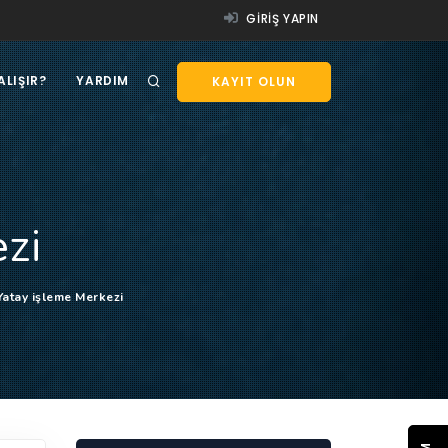
GIRIŞ YAPIN
ALIŞIR?
YARDIM
KAYIT OLUN
zi
atay işleme Merkezi