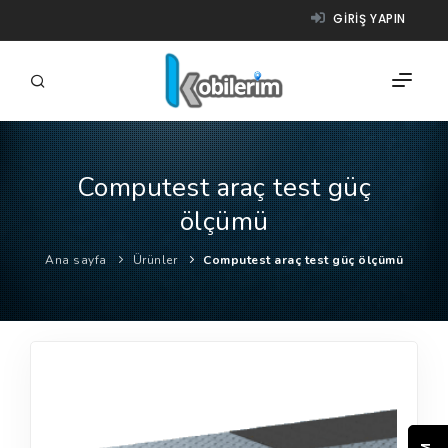
GIRIŞ YAPIN
Computest araç test güç
FIRMALAR
ölçümü
ÜRÜNLER
Ana sayfa
Ürünler
Computest araç test güç ölçümü
NASIL ÇALIŞIR?
YARDIM