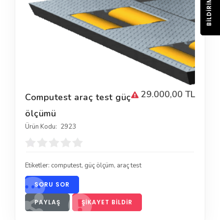
BILDIRIM
29.000,00 TL
Computest araç test güç
ölçümü
Ürün Kodu:
2923
Etiketler:
computest
,
güç ölçüm
,
araç test
SORU SOR
PAYLAŞ
ŞIKAYET BILDIR