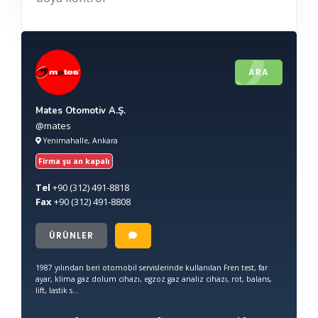
ARA
Mates Otomotiv A.Ş.
@mates
Yenimahalle, Ankara
Firma şu an kapalı
Tel
+90
(312) 491-8818
Fax
+90
(312) 491-8808
ÜRÜNLER
1987 yılından beri otomobil servislerinde kullanılan Fren test, far
ayar, klima gaz dolum cihazı, egzoz gaz analiz cihazı, rot, balans,
lift, lastik s...