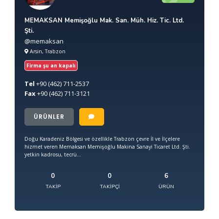
MEMAKSAN Memişoğlu Mak. San. Müh. Hiz. Tic. Ltd.
Şti.
@memaksan
Arsin, Trabzon
Firma şu an kapalı
Tel
+90
(462) 711-2537
Fax
+90
(462) 711-3121
ÜRÜNLER
Doğu Karadeniz Bölgesi ve özellikle Trabzon çevre İl ve İlçelere
hizmet veren Memaksan Memişoğlu Makina Sanayi Ticaret Ltd. Şti.
yetkin kadrosu, tecrü...
0
0
6
TAKIP
TAKIPÇI
ÜRÜN