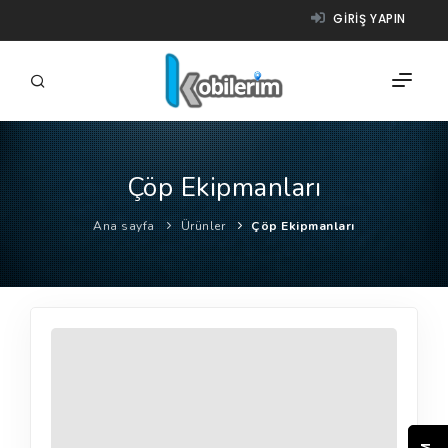
GIRIŞ YAPIN
Çöp Ekipmanları
FIRMALAR
Ana sayfa
Ürünler
Çöp Ekipmanları
ÜRÜNLER
NASIL ÇALIŞIR?
YARDIM