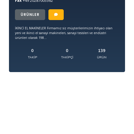
Fax
+49
20287005362
ÜRÜNLER
İKİNCİ EL MAKİNELER Firmamız siz müşterilerimizin ihtiyacı olan
yeni ve ikinci el sanayi makineleri, sanayi tesisleri ve endüstri
ürünleri olarak 198...
0
0
139
TAKIP
TAKIPÇI
ÜRÜN