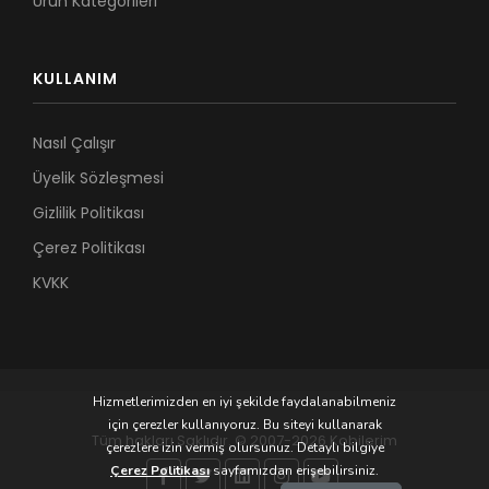
Ürün Kategorileri
KULLANIM
Nasıl Çalışır
Üyelik Sözleşmesi
Gizlilik Politikası
Çerez Politikası
KVKK
Hizmetlerimizden en iyi şekilde faydalanabilmeniz
için çerezler kullanıyoruz. Bu siteyi kullanarak
Tüm hakları Saklıdır. © 2007-2026 Kobilerim
çerezlere izin vermiş olursunuz. Detaylı bilgiye
Çerez Politikası
sayfamızdan erişebilirsiniz.