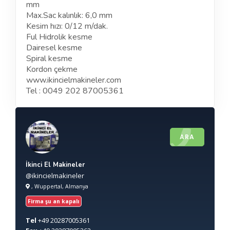
mm
Max.Sac kalınlık: 6,0 mm
Kesim hızı: 0/12 m/dak.
Ful Hidrolik kesme
Dairesel kesme
Spiral kesme
Kordon çekme
www.ikincielmakineler.com
Tel : 0049 202 87005361
ARA
İkinci El Makineler
@ikincielmakineler
, Wuppertal, Almanya
Firma şu an kapalı
Tel
+49
20287005361