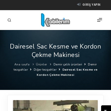
GIRIŞ YAPIN
Dairesel Sac Kesme ve Kordon
FIRMALAR
Çekme Makinesi
ÜRÜNLER
Ana sayfa
Ürünler
Demir çelik ürünleri
Demir
NASIL ÇALIŞIR?
tezgahlar
Diğer tezgahlar
Dairesel Sac Kesme ve
Kordon Çekme Makinesi
YARDIM