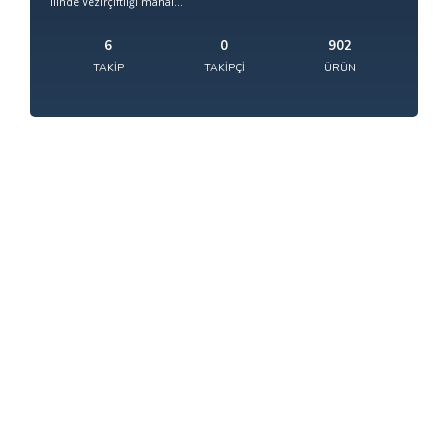
ilinde Vezirçiftliği mahal...
6
0
902
TAKIP
TAKIPÇI
ÜRÜN