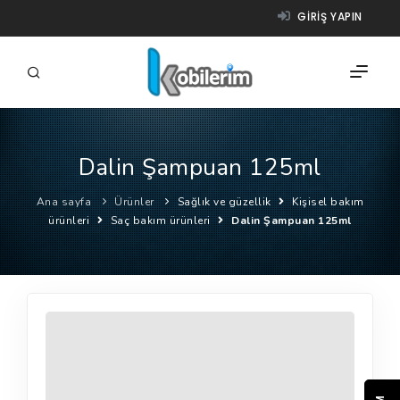
GIRIŞ YAPIN
Dalin Şampuan 125ml
FIRMALAR
Ana sayfa
Ürünler
Sağlık ve güzellik
Kişisel bakım
ÜRÜNLER
ürünleri
Saç bakım ürünleri
Dalin Şampuan 125ml
NASIL ÇALIŞIR?
YARDIM