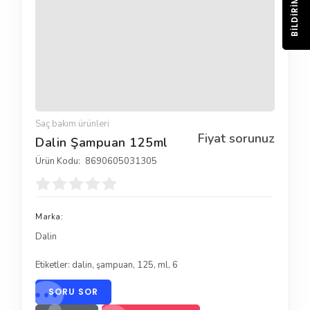
BILDIRIM
Saç bakım ürünleri
Fiyat sorunuz
Dalin Şampuan 125ml
Ürün Kodu:
8690605031305
Marka:
Dalin
Etiketler:
dalin
,
şampuan
,
125
,
ml
,
6
SORU SOR