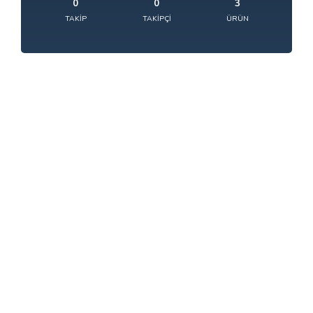
0
0
3
TAKIP
TAKIPÇI
ÜRÜN