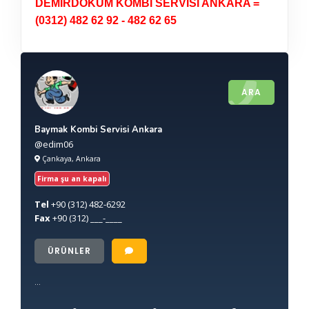
DEMİRDÖKÜM KOMBİ SERVİSİ ANKARA =
(0312) 482 62 92 - 482 62 65
ARA
Baymak Kombi Servisi Ankara
@edim06
Çankaya, Ankara
Firma şu an kapalı
Tel
+90
(312) 482-6292
Fax
+90
(312) ___-____
ÜRÜNLER
...