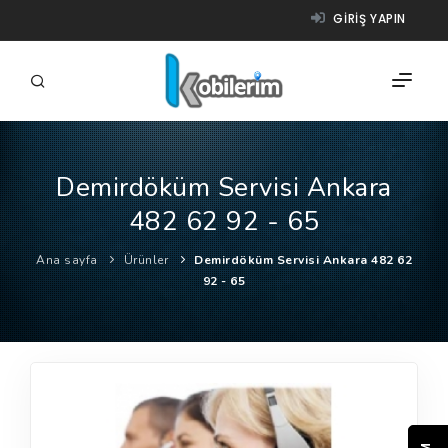
GIRIŞ YAPIN
Demirdöküm Servisi Ankara
FIRMALAR
482 62 92 - 65
ÜRÜNLER
Ana sayfa
Ürünler
Demirdöküm Servisi Ankara 482 62
NASIL ÇALIŞIR?
92 - 65
YARDIM