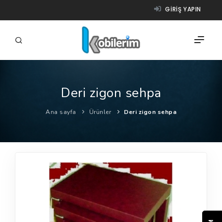
GIRIŞ YAPIN
Deri zigon sehpa
FIRMALAR
Ana sayfa
Ürünler
Deri zigon sehpa
ÜRÜNLER
NASIL ÇALIŞIR?
YARDIM