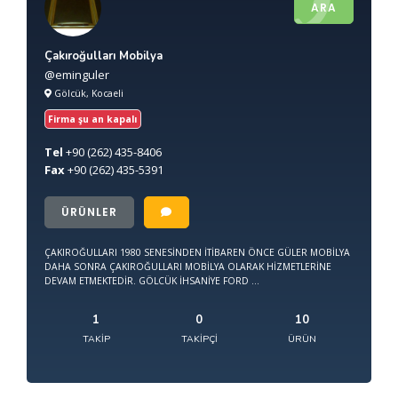
ARA
Çakıroğulları Mobilya
@eminguler
Gölcük, Kocaeli
Firma şu an kapalı
Tel
+90
(262) 435-8406
Fax
+90
(262) 435-5391
ÜRÜNLER
ÇAKIROĞULLARI 1980 SENESİNDEN İTİBAREN ÖNCE GÜLER MOBİLYA
DAHA SONRA ÇAKIROĞULLARI MOBİLYA OLARAK HİZMETLERİNE
DEVAM ETMEKTEDİR. GÖLCÜK İHSANİYE FORD ...
1
0
10
TAKIP
TAKIPÇI
ÜRÜN