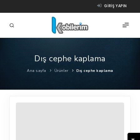
GIRIŞ YAPIN
Dış cephe kaplama
FIRMALAR
Ana sayfa
Ürünler
Dış cephe kaplama
ÜRÜNLER
NASIL ÇALIŞIR?
YARDIM