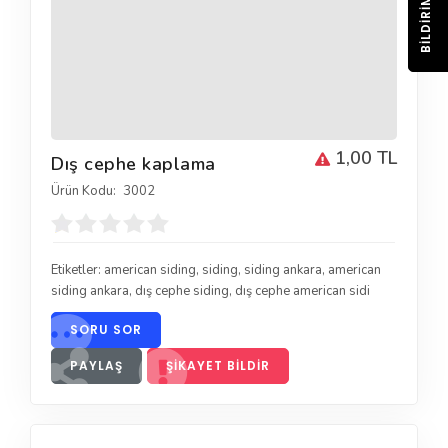
BILDIRIM
1,00 TL
Dış cephe kaplama
Ürün Kodu:
3002
Etiketler:
american siding
,
siding
,
siding ankara
,
american
siding ankara
,
dış cephe siding
,
dış cephe american sidi
SORU SOR
PAYLAŞ
ŞIKAYET BILDIR