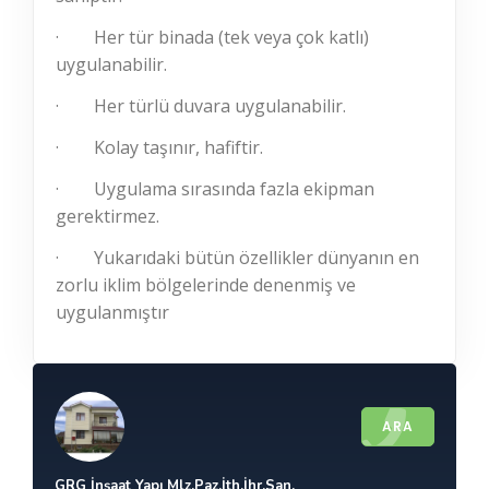
·
Her tür binada (tek veya çok katlı)
uygulanabilir.
·
Her türlü duvara uygulanabilir.
·
Kolay taşınır, hafiftir.
·
Uygulama sırasında fazla ekipman
gerektirmez.
·
Yukarıdaki bütün özellikler dünyanın en
zorlu iklim bölgelerinde denenmiş ve
uygulanmıştır
ARA
GRG İnşaat Yapı Mlz.Paz.İth.İhr.San.