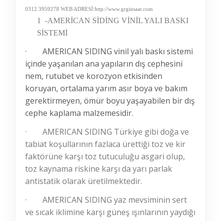
0312 3959278 WEB ADRESİ:http://www.grginsaat.com
1
-AMERİCAN SİDİNG VİNİL YALI BASKI
SİSTEMİ
·
AMERICAN SIDING vinil yalı baskı sistemi
içinde yaşanılan ana yapıların dış cephesini
nem, rutubet ve korozyon etkisinden
koruyan, ortalama yarım asır boya ve bakım
gerektirmeyen, ömür boyu yaşayabilen bir dış
cephe kaplama malzemesidir.
·
AMERICAN SIDING Türkiye gibi doğa ve
tabiat koşullarının fazlaca ürettiği toz ve kir
faktörüne karşı toz tutuculuğu asgari olup,
toz kaynama riskine karşı da yarı parlak
antistatik olarak üretilmektedir.
·
AMERICAN SIDING yaz mevsiminin sert
ve sıcak iklimine karşı güneş ışınlarının yaydığı