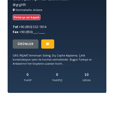
@grg395
Yenimahalle, Ankara
Firma şu an kapalı
Tel
+90
(850) 532-1814
Fax
+90
(850) ___-____
ÜRÜNLER
GRG İNŞAAT American Siding, Dış Cephe Kaplama, Çelik
konstrüksiyon işleri ile hizmet vermektedir. Bugün Türkiye ve
Ankara'nın her köşesine uzanan hizm...
0
0
10
TAKIP
TAKIPÇI
ÜRÜN