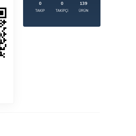
0
0
139
TAKIP
TAKIPÇI
ÜRÜN