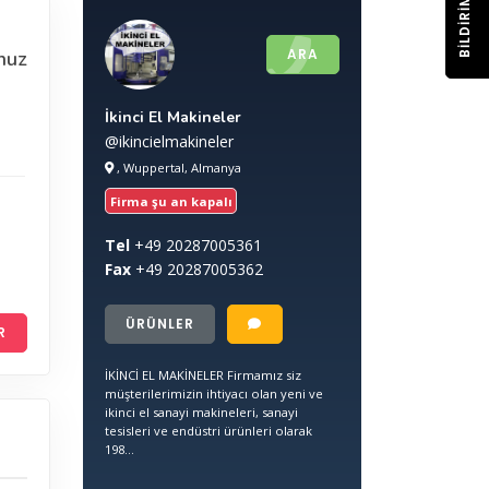
BILDIRIM
ARA
nuz
İkinci El Makineler
@ikincielmakineler
, Wuppertal, Almanya
Firma şu an kapalı
Tel
+49
20287005361
Fax
+49
20287005362
ÜRÜNLER
R
İKİNCİ EL MAKİNELER Firmamız siz
müşterilerimizin ihtiyacı olan yeni ve
ikinci el sanayi makineleri, sanayi
tesisleri ve endüstri ürünleri olarak
198...