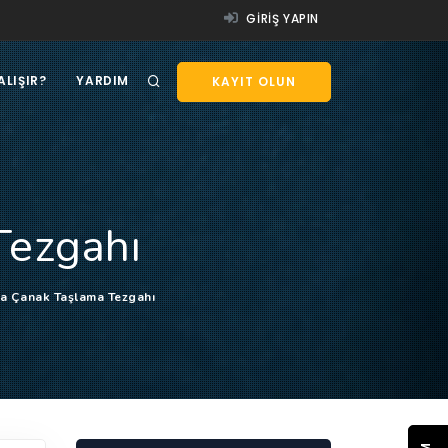
GIRIŞ YAPIN
ALIŞIR?
YARDIM
KAYIT OLUN
Tezgahı
a Çanak Taşlama Tezgahı