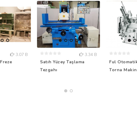
3.07 B
3.34 B
Freze
Satıh Yüzey Taşlama
Ful Otomati
Tezgahı
Torna Makin.