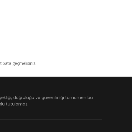
irtibata geçmelisiniz.
çekliği, doğruluğu ve güvenilirliği tamamen bu
umlu tutulamaz.