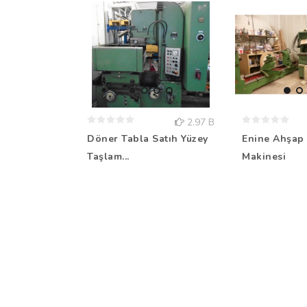
2.97 B
Döner Tabla Satıh Yüzey
Enine Ahşap 
Taşlam...
Makinesi