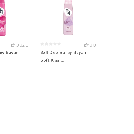
3.32 B
3 B
ey Bayan
8x4 Deo Sprey Bayan
Rebul Kolo
Soft Kiss ...
Aqua