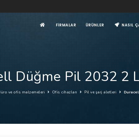
FIRMALAR
ÜRÜNLER
NASIL Ç
ll Düğme Pil 2032 2 L
Büro ve ofis malzemeleri
Ofis cihazları
Pil ve şarj aletleri
Duracel