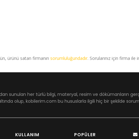
rün, ürünü satan firmanın
sorumluluğundadır
. Sorularınız için firma ile 
dan sunulan her türlü bilgi, materyal, resim ve dökümanların ger
ltında olup, kobilerim.com bu hususlarla ilgili hiç bir şekilde sor
KULLANIM
POPÜLER