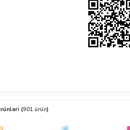
rünleri (
901 ürün
)