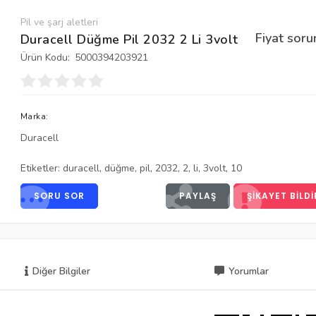
Pil ve şarj aletleri
Fiyat soru
Duracell Düğme Pil 2032 2 Li 3volt
Ürün Kodu:
5000394203921
Marka:
Duracell
Etiketler:
duracell
,
düğme
,
pil
,
2032
,
2
,
li
,
3volt
,
10
SORU SOR
PAYLAŞ
ŞIKAYET BILDI
Diğer Bilgiler
Yorumlar