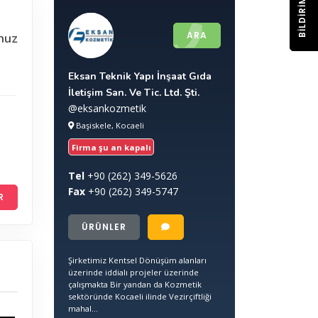
BILDIRIM
ARA
nuz
Eksan Teknik Yapı İnşaat Gıda
İletişim San. Ve Tic. Ltd. Şti.
@eksankozmetik
Başiskele, Kocaeli
Firma şu an kapalı
Tel
+90
(262) 349-5626
Fax
+90
(262) 349-5747
R
ÜRÜNLER
Şirketimiz Kentsel Dönüşüm alanları
üzerinde iddialı projeler üzerinde
çalışmakta Bir yandan da Kozmetik
sektöründe Kocaeli ilinde Vezirçiftliği
mahal...