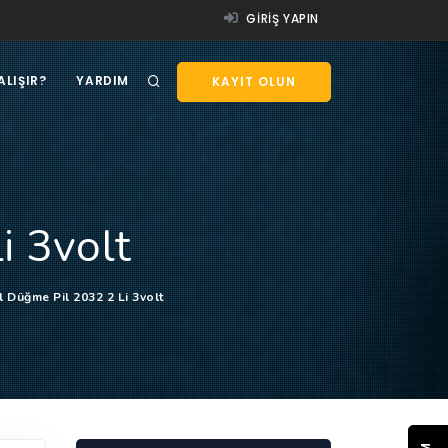
GIRIŞ YAPIN
ALIŞIR?
YARDIM
KAYIT OLUN
i 3volt
l Düğme Pil 2032 2 Li 3volt