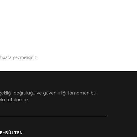
irtibata geçmelisiniz.
çekliği, doğruluğu ve güvenilirliği tamamen bu
umlu tutulamaz.
E-BÜLTEN