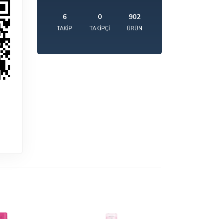
6
0
902
TAKIP
TAKIPÇI
ÜRÜN