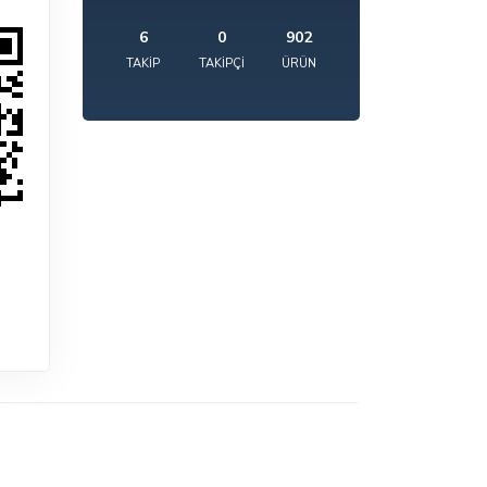
6
0
902
TAKIP
TAKIPÇI
ÜRÜN