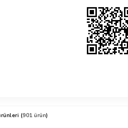
rünleri (
901 ürün
)