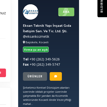
BILDIRIM
ARA
nuz
Eksan Teknik Yapı İnşaat Gıda
İletişim San. Ve Tic. Ltd. Şti.
@eksankozmetik
Başiskele, Kocaeli
Firma şu an açık
Tel
+90
(262) 349-5626
Fax
+90
(262) 349-5747
R
ÜRÜNLER
Şirketimiz Kentsel Dönüşüm alanları
üzerinde iddialı projeler üzerinde
çalışmakta Bir yandan da Kozmetik
sektöründe Kocaeli ilinde Vezirçiftliği
mahal...