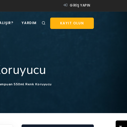
GIRIŞ YAPIN
ALIŞIR?
YARDIM
KAYIT OLUN
Koruyucu
Şampuan 550ml Renk Koruyucu