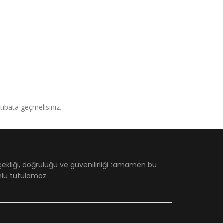
irtibata geçmelisiniz.
çekliği, doğruluğu ve güvenilirliği tamamen bu
umlu tutulamaz.