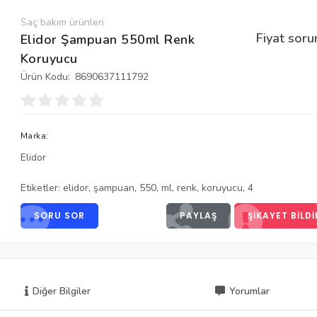
Saç bakım ürünleri
Fiyat soru
Elidor Şampuan 550ml Renk
Koruyucu
Ürün Kodu:
8690637111792
Marka:
Elidor
Etiketler:
elidor
,
şampuan
,
550
,
ml
,
renk
,
koruyucu
,
4
SORU SOR
PAYLAŞ
ŞIKAYET BILDI
Diğer Bilgiler
Yorumlar