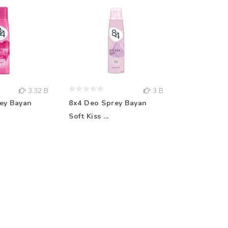
3.32 B
3 B
ey Bayan
8x4 Deo Sprey Bayan
Rebul Kolo
Soft Kiss ...
Aqua