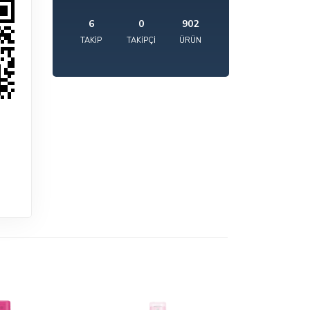
6
0
902
TAKIP
TAKIPÇI
ÜRÜN