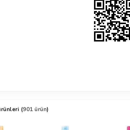
rünleri (
901 ürün
)