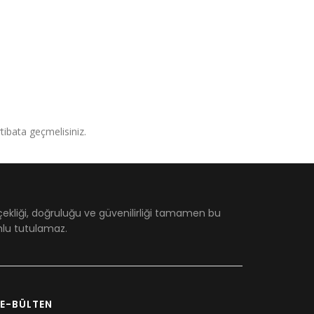
irtibata geçmelisiniz.
çekliği, doğruluğu ve güvenilirliği tamamen bu
umlu tutulamaz.
E-BÜLTEN