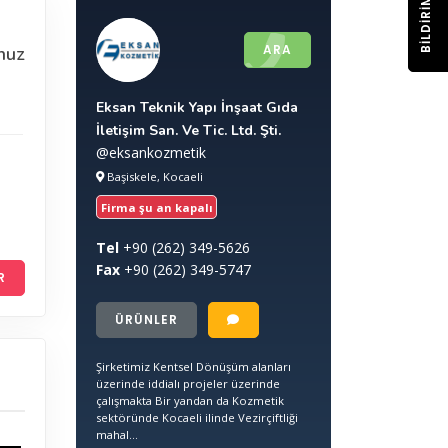
BILDIRIM
ARA
nuz
Eksan Teknik Yapı İnşaat Gıda
İletişim San. Ve Tic. Ltd. Şti.
@eksankozmetik
Başiskele, Kocaeli
Firma şu an kapalı
Tel
+90
(262) 349-5626
Fax
+90
(262) 349-5747
R
ÜRÜNLER
Şirketimiz Kentsel Dönüşüm alanları
üzerinde iddialı projeler üzerinde
çalışmakta Bir yandan da Kozmetik
sektöründe Kocaeli ilinde Vezirçiftliği
mahal...