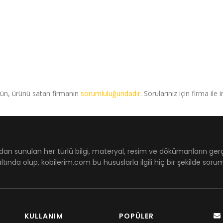
rün, ürünü satan firmanın
sorumluluğundadır
. Sorularınız için firma ile 
dan sunulan her türlü bilgi, materyal, resim ve dökümanların ger
ltında olup, kobilerim.com bu hususlarla ilgili hiç bir şekilde sor
KULLANIM
POPÜLER