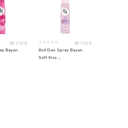
3.32 B
3.01 B
ey Bayan
8x4 Deo Sprey Bayan
Rebul Kolo
Soft Kiss ...
Aqua