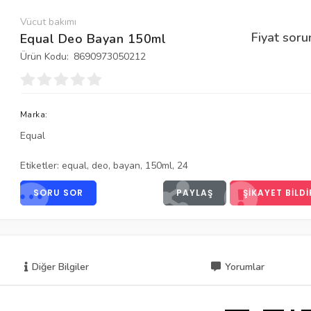
Vücut bakımı
Fiyat soru
Equal Deo Bayan 150ml
Ürün Kodu:
8690973050212
Marka:
Equal
Etiketler:
equal
,
deo
,
bayan
,
150ml
,
24
SORU SOR
PAYLAŞ
ŞIKAYET BILDI
Diğer Bilgiler
Yorumlar