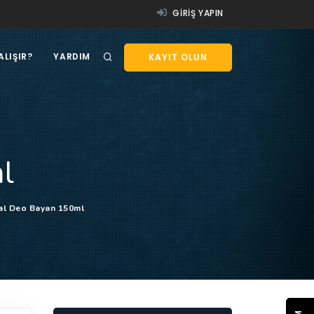
GIRIŞ YAPIN
ALIŞIR?
YARDIM
KAYIT OLUN
l
al Deo Bayan 150ml