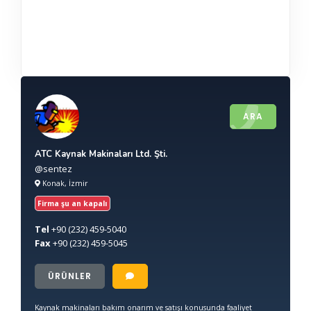
ARA
ATC Kaynak Makinaları Ltd. Şti.
@sentez
Konak, İzmir
Firma şu an kapalı
Tel
+90
(232) 459-5040
Fax
+90
(232) 459-5045
ÜRÜNLER
Kaynak makinaları bakım onarım ve satışı konusunda faaliyet