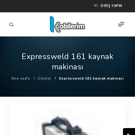
GIRIŞ YAPIN
Expressweld 161 kaynak
FIRMALAR
makinası
ÜRÜNLER
Ana sayfa
Ürünler
Expressweld 161 kaynak makinası
NASIL ÇALIŞIR?
YARDIM