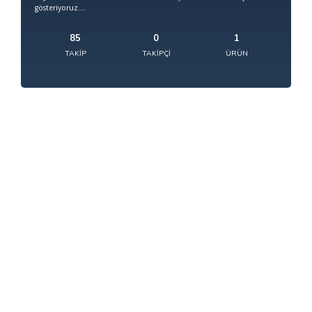
gösteriyoruz....
85
0
1
TAKIP
TAKIPÇI
ÜRÜN