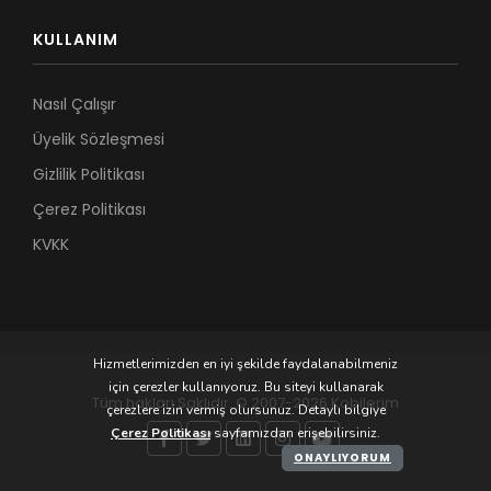
KULLANIM
Nasıl Çalışır
Üyelik Sözleşmesi
Gizlilik Politikası
Çerez Politikası
KVKK
Hizmetlerimizden en iyi şekilde faydalanabilmeniz
için çerezler kullanıyoruz. Bu siteyi kullanarak
Tüm hakları Saklıdır. © 2007-2026 Kobilerim
çerezlere izin vermiş olursunuz. Detaylı bilgiye
Çerez Politikası
sayfamızdan erişebilirsiniz.
ONAYLIYORUM