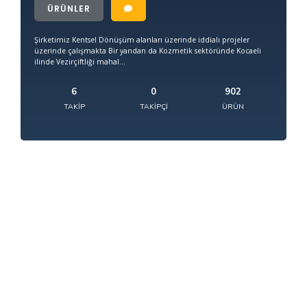
ÜRÜNLER
Şirketimiz Kentsel Dönüşüm alanları üzerinde iddialı projeler
üzerinde çalışmakta Bir yandan da Kozmetik sektöründe Kocaeli
ilinde Vezirçiftliği mahal...
6
0
902
TAKIP
TAKIPÇI
ÜRÜN