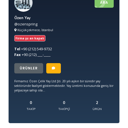
ARA
Özen Yay
@ozenspring
Küçükçekmece, İstanbul
Firma şu an kapalı
Tel
+90
(212) 549-9732
Fax
+90
(212) ___-____
ÜRÜNLER
Firmamız Özen Çelik Yay Ltd.Şti. 20 yılı aşkın bir süredir yay
sektöründe faaliyet göstermektedir. Yay üretimi konusunda geniş bir
yelpazeye sahip ola...
0
0
2
TAKIP
TAKIPÇI
ÜRÜN