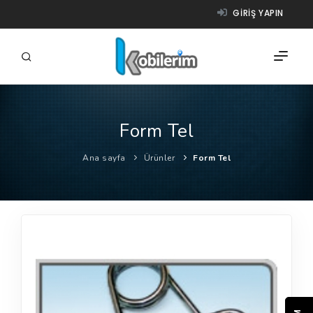
GIRIŞ YAPIN
Form Tel
FIRMALAR
Ana sayfa
Ürünler
Form Tel
ÜRÜNLER
NASIL ÇALIŞIR?
YARDIM