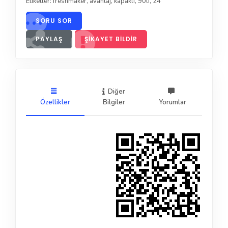
Etiketler:
freshmaker
,
avantaj
,
kapaklı
,
90lı
,
24
SORU SOR
PAYLAŞ
ŞIKAYET BILDIR
Diğer
Özellikler
Bilgiler
Yorumlar