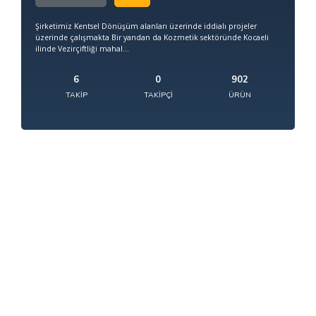
Şirketimiz Kentsel Dönüşüm alanları üzerinde iddialı projeler
üzerinde çalışmakta Bir yandan da Kozmetik sektöründe Kocaeli
ilinde Vezirçiftliği mahal...
6
0
902
TAKIP
TAKIPÇI
ÜRÜN