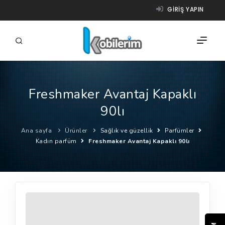
GIRIŞ YAPIN
Freshmaker Avantaj Kapaklı
FIRMALAR
90lı
ÜRÜNLER
Ana sayfa
Ürünler
Sağlık ve güzellik
Parfümler
NASIL ÇALIŞIR?
Kadın parfüm
Freshmaker Avantaj Kapaklı 90lı
YARDIM