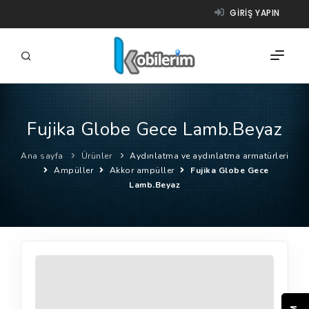
GIRIŞ YAPIN
Fujika Globe Gece Lamb.Beyaz
FIRMALAR
Ana sayfa
Ürünler
Aydınlatma ve aydınlatma armatürleri
ÜRÜNLER
Ampüller
Akkor ampüller
Fujika Globe Gece
Lamb.Beyaz
NASIL ÇALIŞIR?
YARDIM