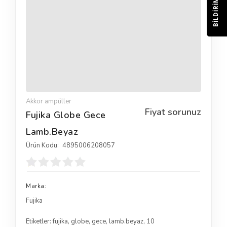
BILDIRIM
Akkor ampüller
Fiyat sorunuz
Fujika Globe Gece
Lamb.Beyaz
Ürün Kodu:
4895006208057
Marka:
Fujika
Etiketler:
fujika
,
globe
,
gece
,
lamb.beyaz
,
10