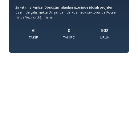
Şirketimiz Kentsel Dönüşüm alanları üzerinde iddialı projeler
üzerinde çalışmakta Bir yandan da Kozmetik sektöründe Kocaeli
ilinde Vezirçiftliği mahal...
6
0
902
TAKIP
TAKIPÇI
ÜRÜN