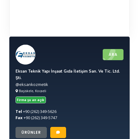
ARA
Eksan Teknik Yapı İnşaat Gıda İletişim San. Ve Tic. Ltd.
Şti.
@eksankozmetik
Başiskele, Kocaeli
Firma şu an açık
Tel
+90
(262) 349-5626
Fax
+90
(262) 349-5747
ÜRÜNLER