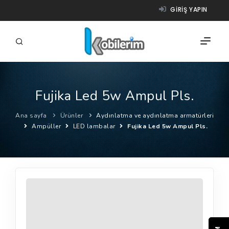
GIRIŞ YAPIN
Fujika Led 5w Ampul Pls.
FIRMALAR
Ana sayfa
Ürünler
Aydınlatma ve aydınlatma armatürleri
ÜRÜNLER
Ampüller
LED lambalar
Fujika Led 5w Ampul Pls.
NASIL ÇALIŞIR?
YARDIM