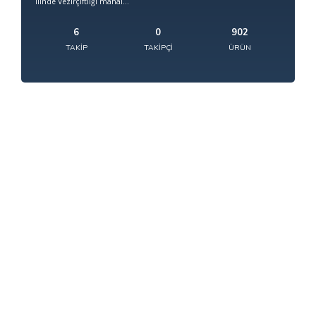
ilinde Vezirçiftliği mahal...
6
0
902
TAKIP
TAKIPÇI
ÜRÜN