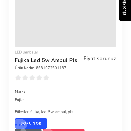
BILDIRIM
LED lambalar
Fiyat sorunuz
Fujika Led 5w Ampul Pls.
Ürün Kodu:
8681072501187
Marka:
Fujika
Etiketler:
fujika
,
led
,
5w
,
ampul
,
pls.
SORU SOR