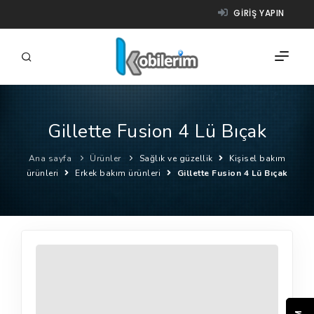
GIRIŞ YAPIN
Gillette Fusion 4 Lü Bıçak
FIRMALAR
Ana sayfa
Ürünler
Sağlık ve güzellik
Kişisel bakım
ÜRÜNLER
ürünleri
Erkek bakım ürünleri
Gillette Fusion 4 Lü Bıçak
NASIL ÇALIŞIR?
YARDIM