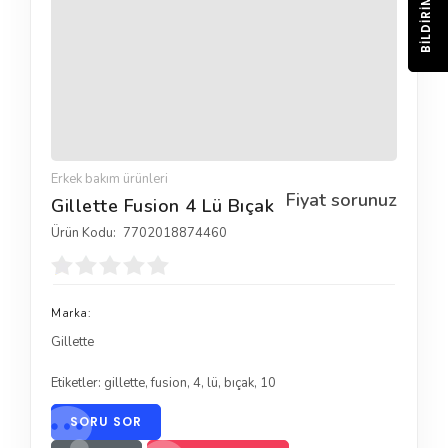
BILDIRIM
Erkek bakım ürünleri
Fiyat sorunuz
Gillette Fusion 4 Lü Bıçak
Ürün Kodu:
7702018874460
Marka:
Gillette
Etiketler:
gillette
,
fusion
,
4
,
lü
,
bıçak
,
10
SORU SOR