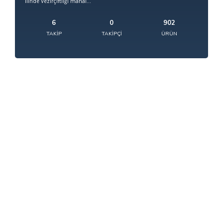
ilinde Vezirçiftliği mahal...
6
0
902
TAKIP
TAKIPÇI
ÜRÜN