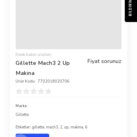
BILDIRIM
Erkek bakım ürünleri
Fiyat sorunuz
Gillette Mach3 2 Up
Makina
Ürün Kodu:
7702018020706
Marka:
Gillette
Etiketler:
gillette
,
mach3
,
2
,
up
,
makina
,
6