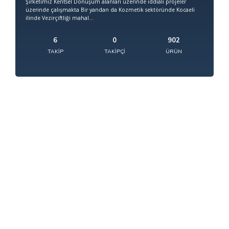
Şirketimiz Kentsel Dönüşüm alanları üzerinde iddialı projeler
üzerinde çalışmakta Bir yandan da Kozmetik sektöründe Kocaeli
ilinde Vezirçiftliği mahal...
6
0
902
TAKIP
TAKIPÇI
ÜRÜN