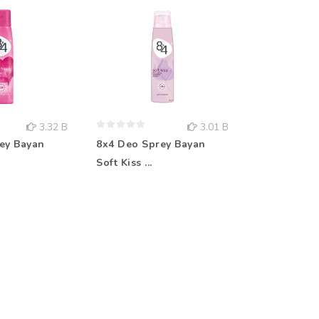
3.32 B
3.01 B
ey Bayan
8x4 Deo Sprey Bayan
Rebul Kolo
Soft Kiss ...
Aqua