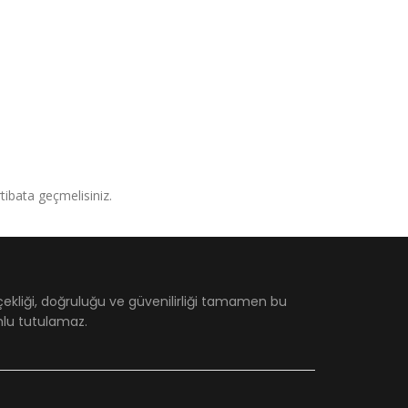
irtibata geçmelisiniz.
çekliği, doğruluğu ve güvenilirliği tamamen bu
umlu tutulamaz.