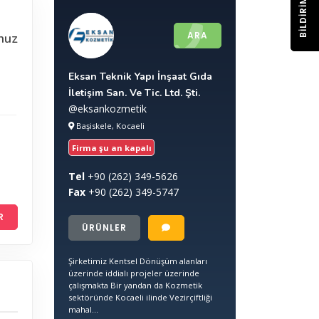
BILDIRIM
ARA
nuz
Eksan Teknik Yapı İnşaat Gıda
İletişim San. Ve Tic. Ltd. Şti.
@eksankozmetik
Başiskele, Kocaeli
Firma şu an kapalı
Tel
+90
(262) 349-5626
Fax
+90
(262) 349-5747
R
ÜRÜNLER
Şirketimiz Kentsel Dönüşüm alanları
üzerinde iddialı projeler üzerinde
çalışmakta Bir yandan da Kozmetik
sektöründe Kocaeli ilinde Vezirçiftliği
mahal...