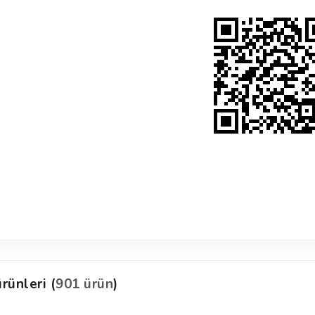
rünleri (
901 ürün
)