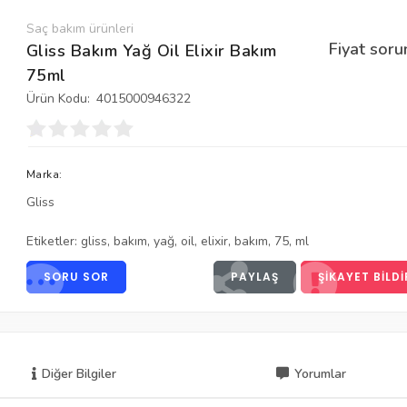
Saç bakım ürünleri
Fiyat soru
Gliss Bakım Yağ Oil Elixir Bakım
75ml
Ürün Kodu:
4015000946322
Marka:
Gliss
Etiketler:
gliss
,
bakım
,
yağ
,
oil
,
elixir
,
bakım
,
75
,
ml
SORU SOR
PAYLAŞ
ŞIKAYET BILDI
Diğer Bilgiler
Yorumlar