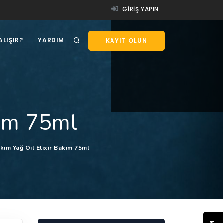
GIRIŞ YAPIN
ALIŞIR?
YARDIM
KAYIT OLUN
kım 75ml
kım Yağ Oil Elixir Bakım 75ml