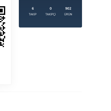
6
0
902
TAKIP
TAKIPÇI
ÜRÜN